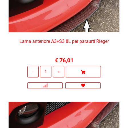
Lama anteriore A3+S3 8L per paraurti Rieger
€ 76,01
Quantità