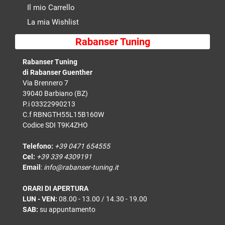
Il mio Carrello
La mia Wishlist
Rabanser Tuning
Rabanser Tuning
di Rabanser Guenther
Via Brennero 7
39040 Barbiano (BZ)
P.i 03322990213
C.f RBNGTH55L15B160W
Codice SDI T9K4ZHO
Telefono:
+39 0471 654555
Cel:
+39 339 4309191
Email
:
info@rabanser-tuning.it
ORARI DI APERTURA
LUN - VEN:
08.00 - 13.00 / 14.30 - 19.00
SAB:
su appuntamento