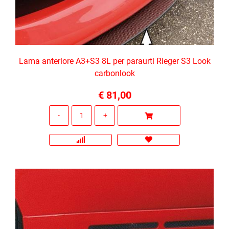
Lama anteriore A3+S3 8L per paraurti Rieger S3 Look
carbonlook
€ 81,00
Quantità