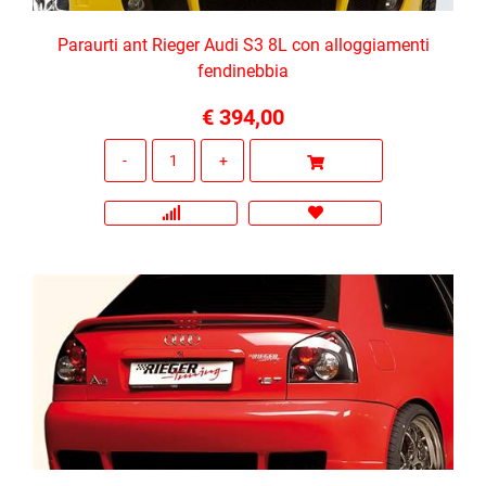
Paraurti ant Rieger Audi S3 8L con alloggiamenti
fendinebbia
€ 394,00
Quantità