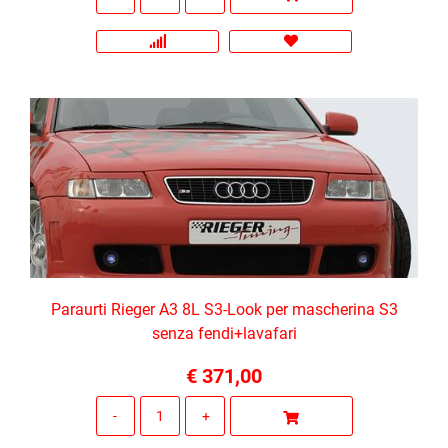
Paraurti Rieger A3 8L S3-Look per mascherina S3
senza fendi+lavafari
€ 371,00
Quantità