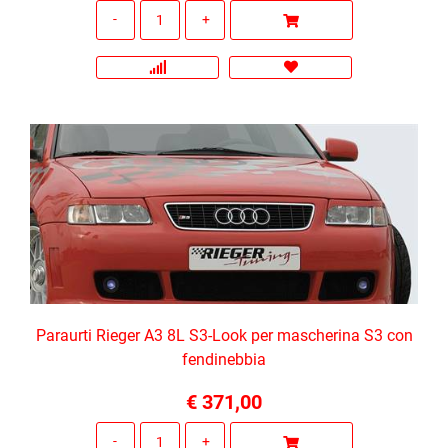
Quantità
Paraurti Rieger A3 8L S3-Look per mascherina S3 con
fendinebbia
€ 371,00
Quantità