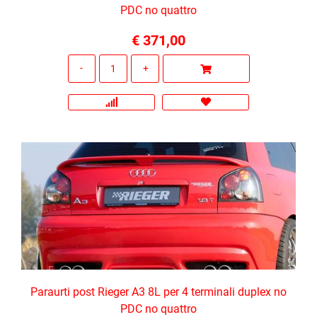
PDC no quattro
€ 371,00
Quantità
Paraurti post Rieger A3 8L per 4 terminali duplex no
PDC no quattro