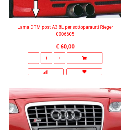
Lama DTM post A3 8L per sottoparaurti Rieger
0006605
€ 60,00
Quantità