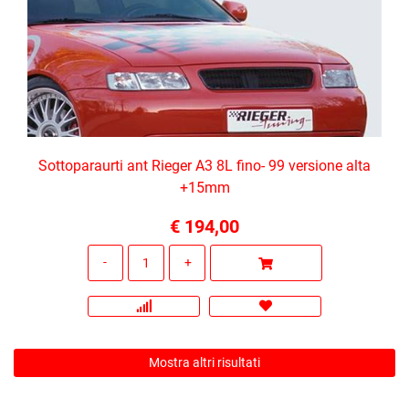
Sottoparaurti ant Rieger A3 8L fino- 99 versione alta
+15mm
€ 194,00
Quantità
Mostra altri risultati