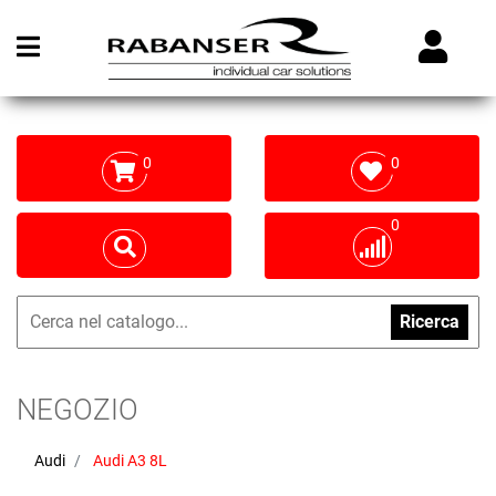
Open menu
0
0
0
Ricerca
NEGOZIO
Audi
Audi A3 8L