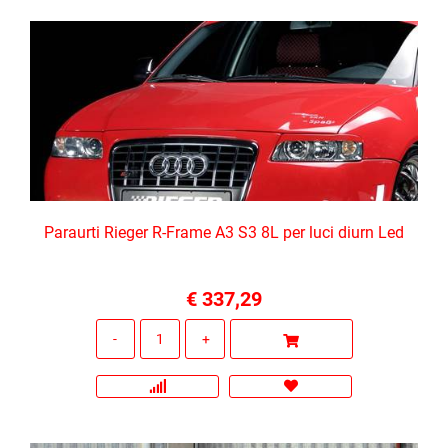
Paraurti Rieger R-Frame A3 S3 8L per luci diurn Led
€ 337,29
Quantità