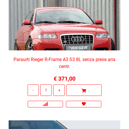
Paraurti Rieger R-Frame A3 S3 8L senza prese aria
centr.
€ 371,00
Quantità