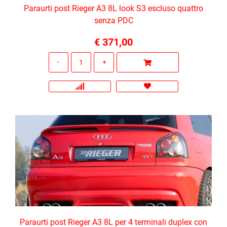
Paraurti post Rieger A3 8L look S3 escluso quattro
senza PDC
€ 371,00
Quantità
Paraurti post Rieger A3 8L per 4 terminali duplex con