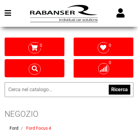
Open menu
0
0
0
Ricerca
NEGOZIO
Ford
Ford Focus 4