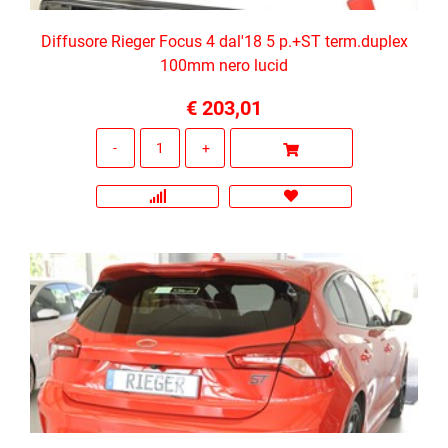
Diffusore Rieger Focus 4 dal'18 5 p.+ST term.duplex
100mm nero lucid
€ 203,01
Quantità