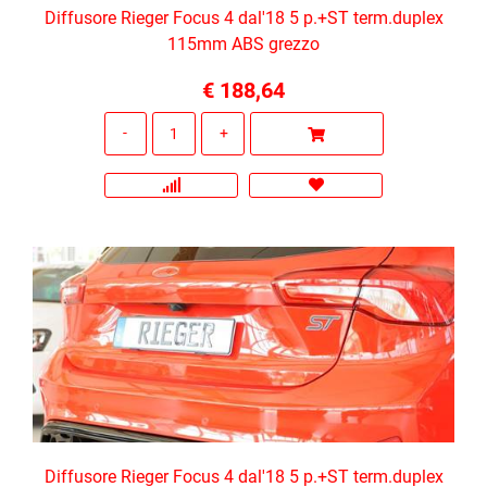
Diffusore Rieger Focus 4 dal'18 5 p.+ST term.duplex
115mm ABS grezzo
€ 188,64
Quantità
Diffusore Rieger Focus 4 dal'18 5 p.+ST term.duplex