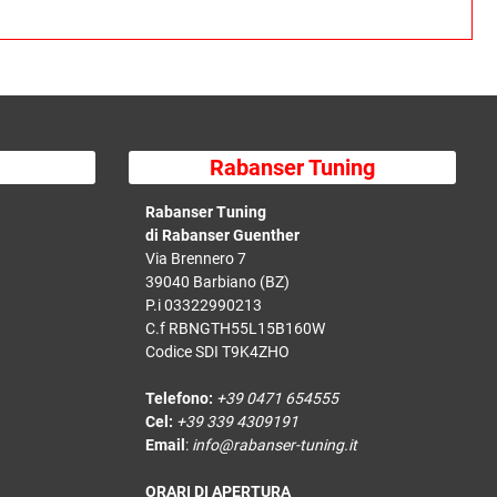
Rabanser Tuning
Rabanser Tuning
di Rabanser Guenther
Via Brennero 7
39040 Barbiano (BZ)
P.i 03322990213
C.f RBNGTH55L15B160W
Codice SDI T9K4ZHO
Telefono:
+39 0471 654555
Cel:
+39 339 4309191
Email
:
info@rabanser-tuning.it
ORARI DI APERTURA