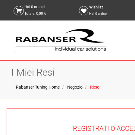
Wishlist
Hai
0
articoli
Totale:
0,00 €
Hai
0
articoli
I Miei Resi
Rabanser Tuning Home
Negozio
Reso
REGISTRATI O ACCE