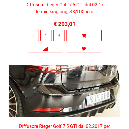
Diffusore Rieger Golf 7,5 GTI dal 02.17
termin.sing.orig, SX/DX nero
€ 203,01
Quantità
Diffusore Rieger Golf 7,5 GTI dal 02.2017 per