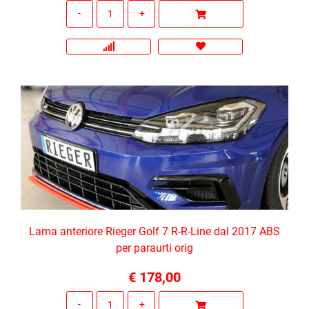
Quantità
Lama anteriore Rieger Golf 7 R-R-Line dal 2017 ABS
per paraurti orig
€ 178,00
Quantità