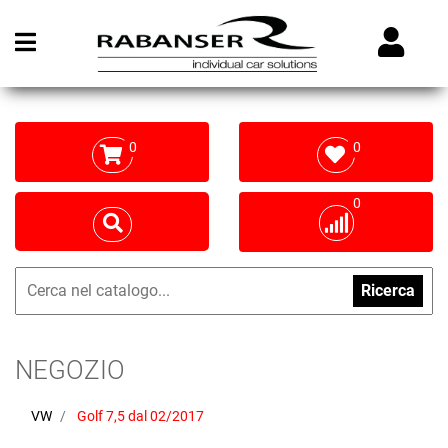
Open menu
0
0
0
Ricerca
NEGOZIO
VW
Golf 7,5 dal 02/2017