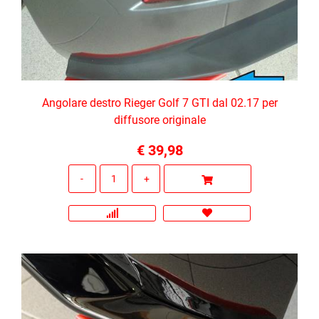
Angolare destro Rieger Golf 7 GTI dal 02.17 per
diffusore originale
€ 39,98
Quantità