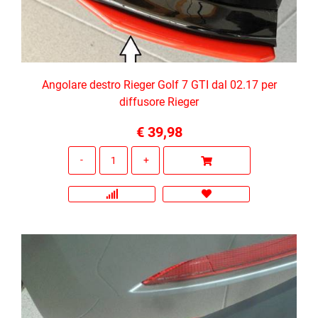
Angolare destro Rieger Golf 7 GTI dal 02.17 per
diffusore Rieger
€ 39,98
Quantità