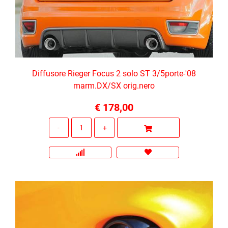
Diffusore Rieger Focus 2 solo ST 3/5porte-'08
marm.DX/SX orig.nero
€ 178,00
Quantità