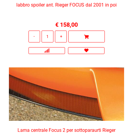
labbro spoiler ant. Rieger FOCUS dal 2001 in poi
€ 158,00
Quantità
Lama centrale Focus 2 per sottoparaurti Rieger