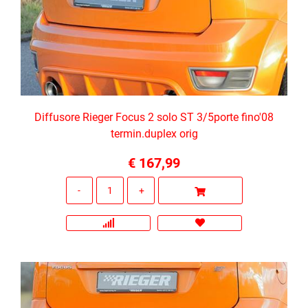
Diffusore Rieger Focus 2 solo ST 3/5porte fino'08
termin.duplex orig
€ 167,99
Quantità