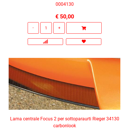
0004130
€ 50,00
Quantità
Lama centrale Focus 2 per sottoparaurti Rieger 34130
carbonlook