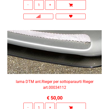
Quantità
lama DTM ant.Rieger per sottoparaurti Rieger
art.00034112
€ 50,00
Quantità