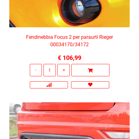
Fendinebbia Focus 2 per paraurti Rieger
00034170/34172
€ 106,99
Quantità