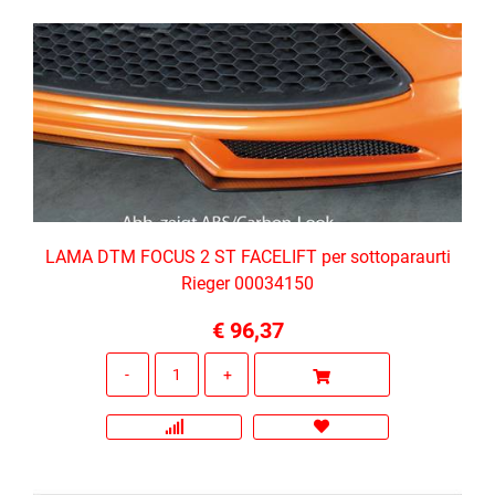
LAMA DTM FOCUS 2 ST FACELIFT per sottoparaurti
Rieger 00034150
€ 96,37
Quantità