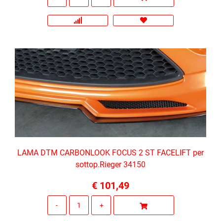
LAMA DTM CARBONLOOK FOCUS 2 ST FACELIFT per
sottop.Rieger 34150
€ 101,49
Quantità