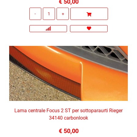
€ 50,00
Quantità
Lama centrale Focus 2 ST per sottoparaurti Rieger
34140 carbonlook
€ 50,00