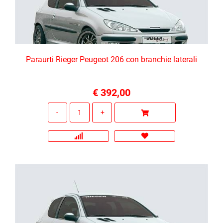
Paraurti Rieger Peugeot 206 con branchie laterali
€ 392,00
Quantità