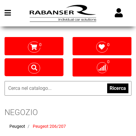
Open menu
0
0
0
Ricerca
NEGOZIO
Peugeot
Peugeot 206/207