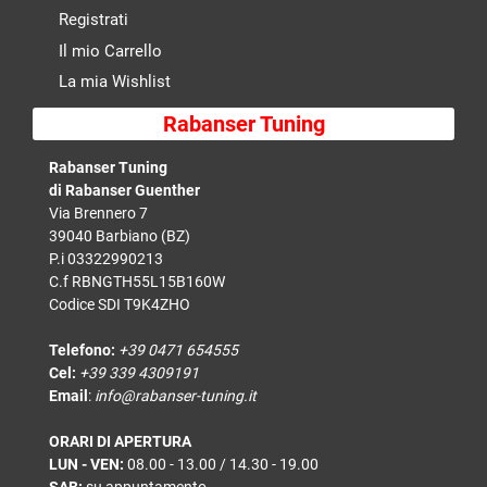
Registrati
Il mio Carrello
La mia Wishlist
Rabanser Tuning
Rabanser Tuning
di Rabanser Guenther
Via Brennero 7
39040 Barbiano (BZ)
P.i 03322990213
C.f RBNGTH55L15B160W
Codice SDI T9K4ZHO
Telefono:
+39 0471 654555
Cel:
+39 339 4309191
Email
:
info@rabanser-tuning.it
ORARI DI APERTURA
LUN - VEN:
08.00 - 13.00 / 14.30 - 19.00