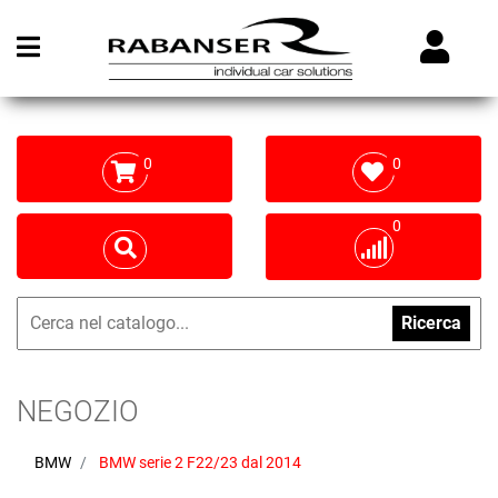
Open menu
0
0
0
Ricerca
NEGOZIO
BMW
BMW serie 2 F22/23 dal 2014