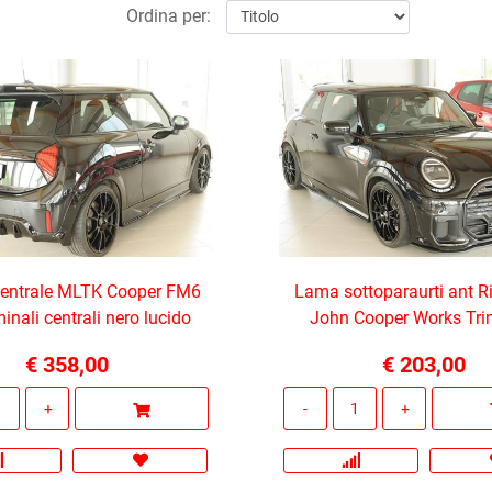
Ordina per:
 centrale MLTK Cooper FM6
Lama sottoparaurti ant Ri
minali centrali nero lucido
John Cooper Works Tr
€ 358,00
€ 203,00
Quantità
Quantità