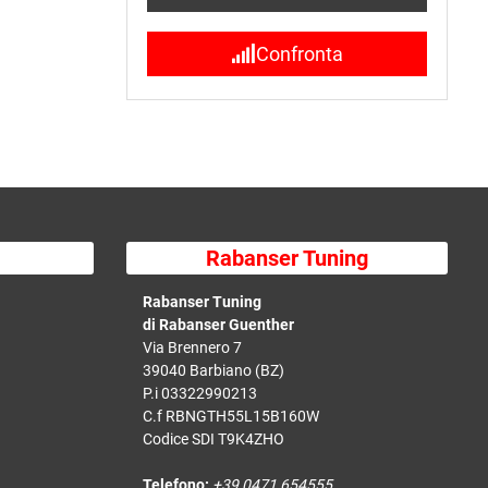
Confronta
Rabanser Tuning
Rabanser Tuning
di Rabanser Guenther
Via Brennero 7
39040 Barbiano (BZ)
P.i 03322990213
C.f RBNGTH55L15B160W
Codice SDI T9K4ZHO
Telefono:
+39 0471 654555