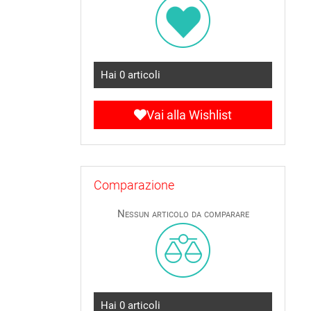
Hai
0
articoli
Vai alla Wishlist
Comparazione
Nessun articolo da comparare
Hai
0
articoli