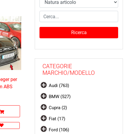
CATEGORIE
MARCHIO/MODELLO
eger per
Audi (763)
im ABS
BMW (527)
Cupra (2)
Fiat (17)
Ford (106)