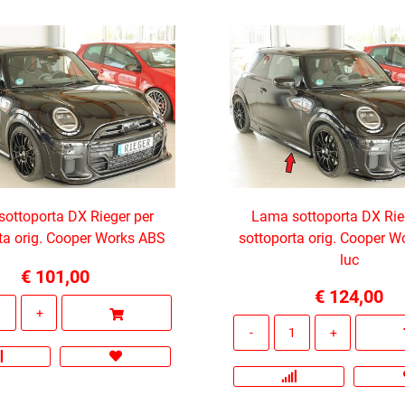
ottoporta DX Rieger per
Lama sottoporta DX Rie
ta orig. Cooper Works ABS
sottoporta orig. Cooper W
luc
€ 101,00
€ 124,00
Quantità
Quantità