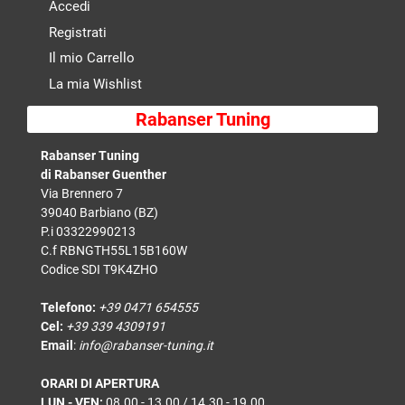
Accedi
Registrati
Il mio Carrello
La mia Wishlist
Rabanser Tuning
Rabanser Tuning
di Rabanser Guenther
Via Brennero 7
39040 Barbiano (BZ)
P.i 03322990213
C.f RBNGTH55L15B160W
Codice SDI T9K4ZHO
Telefono:
+39 0471 654555
Cel:
+39 339 4309191
Email
:
info@rabanser-tuning.it
ORARI DI APERTURA
LUN - VEN:
08.00 - 13.00 / 14.30 - 19.00