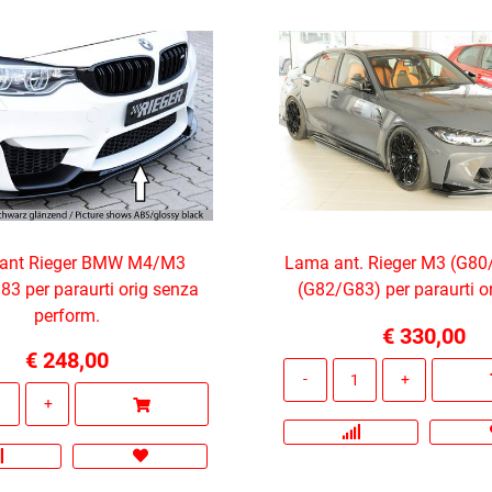
ant Rieger BMW M4/M3
Lama ant. Rieger M3 (G8
3 per paraurti orig senza
(G82/G83) per paraurti o
perform.
€ 330,00
€ 248,00
Quantità
Quantità