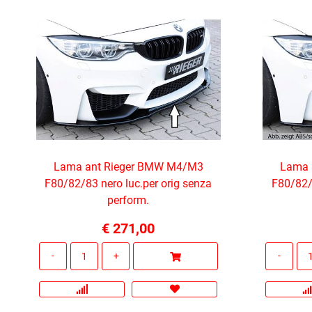
Lama ant Rieger BMW M4/M3
Lama 
F80/82/83 nero luc.per orig senza
F80/82/8
perform.
€ 271,00
Quantità