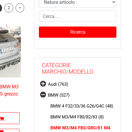
2
>
CATEGORIE
MARCHIO/MODELLO
Audi (763)
le BMW M3
BS grezzo
BMW (527)
BMW 4 F32/33/36 G26/G4C (48)
BMW M3/M4 F80/82/83 (8)
BMW M3/M4 F80/G80/81 M4