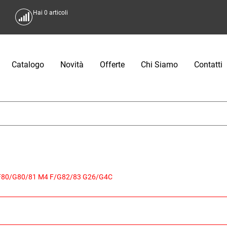
Hai
0
articoli
Catalogo
Novità
Offerte
Chi Siamo
Contatti
80/G80/81 M4 F/G82/83 G26/G4C