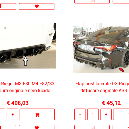
e Rieger M3 F80 M4 F82/83
Flap post laterale DX Rieg
aurti originale nero lucido
diffusore originale ABS
€ 408,03
€ 45,12
Quantità
Quantità