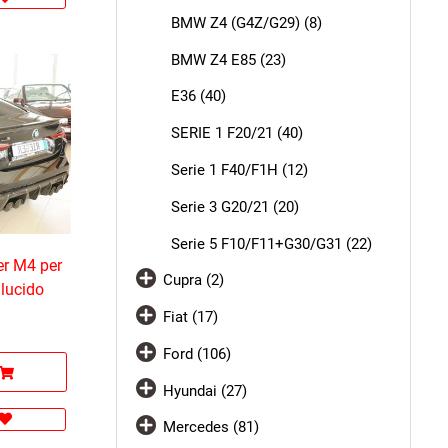
BMW Z4 (G4Z/G29) (8)
BMW Z4 E85 (23)
E36 (40)
SERIE 1 F20/21 (40)
Serie 1 F40/F1H (12)
Serie 3 G20/21 (20)
Serie 5 F10/F11+G30/G31 (22)
er M4 per
Cupra (2)
 lucido
Fiat (17)
Ford (106)
Hyundai (27)
Mercedes (81)