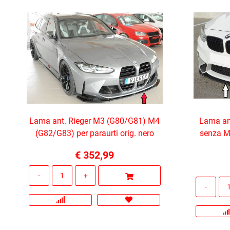
Lama ant. Rieger M3 (G80/G81) M4
Lama an
(G82/G83) per paraurti orig. nero
senza M
€ 352,99
Quantità