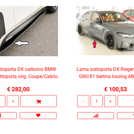
ttoporta DX carbonio BMW
Lama sottoporta DX Rieg
ttoporta orig. Coupe/Cabrio
G80/81 berlina touring A
€ 282,00
€ 100,53
Quantità
Quantità