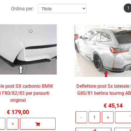
1
Ordina per:
le post SX carbonio BMW
Deflettore post Sx latera
F80/82/83 per paraurti
G80/81 berlina touring A
original
€ 45,14
€ 179,00
Quantità
Quantità