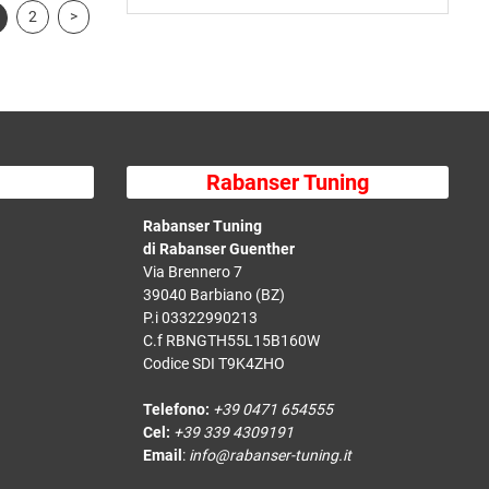
2
>
Rabanser Tuning
Rabanser Tuning
di Rabanser Guenther
Via Brennero 7
39040 Barbiano (BZ)
P.i 03322990213
C.f RBNGTH55L15B160W
Codice SDI T9K4ZHO
Telefono:
+39 0471 654555
Cel:
+39 339 4309191
Email
:
info@rabanser-tuning.it