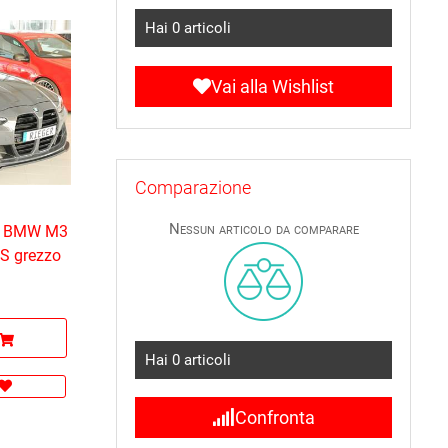
Hai
0
articoli
Vai alla Wishlist
Comparazione
Nessun articolo da comparare
er BMW M3
BS grezzo
Hai
0
articoli
Confronta