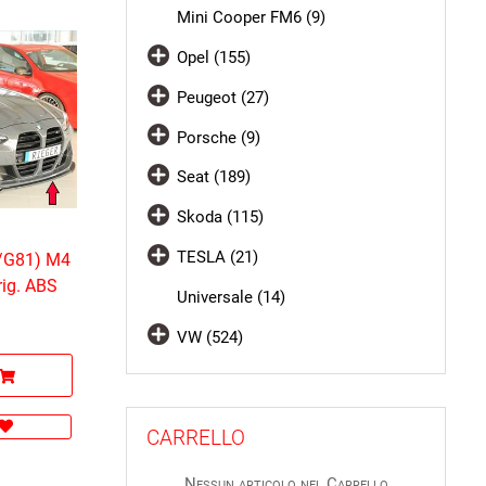
Mini Cooper FM6 (9)
Opel (155)
Peugeot (27)
Porsche (9)
Seat (189)
Skoda (115)
TESLA (21)
0/G81) M4
rig. ABS
Universale (14)
VW (524)
CARRELLO
Nessun articolo nel Carrello