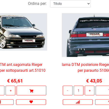
Ordina per:
TM ant.sagomata Rieger
lama DTM posteriore Rieg
er sottoparaurti art.51010
per paraurto 5106
€ 65,61
€ 43,05
Quantità
Quantità