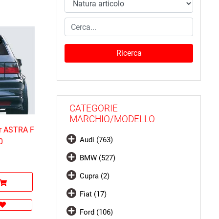
CATEGORIE
MARCHIO/MODELLO
er ASTRA F
Audi (763)
0
BMW (527)
Cupra (2)
Fiat (17)
Ford (106)