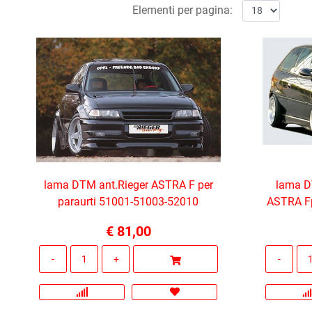
Elementi per pagina:
lama DTM ant.Rieger ASTRA F per
lama D
paraurti 51001-51003-52010
ASTRA Fp
€ 81,00
Quantità