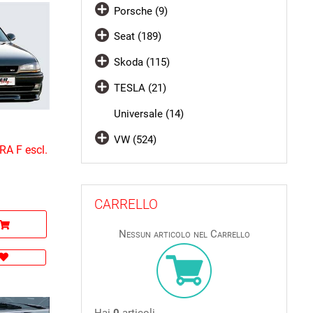
Porsche (9)
Seat (189)
Skoda (115)
TESLA (21)
Universale (14)
VW (524)
RA F escl.
CARRELLO
Nessun articolo nel Carrello
Hai
0
articoli