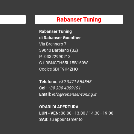
Rabanser Tuning
Rabanser Tuning
di Rabanser Guenther
Via Brennero 7
39040 Barbiano (BZ)
P.i 03322990213
C.f RBNGTH55L15B160W
Codice SDI T9K4ZHO
Telefono:
+39 0471 654555
Cel:
+39 339 4309191
Email
:
info@rabanser-tuning.it
ORARI DI APERTURA
LUN - VEN:
08.00 - 13.00 / 14.30 - 19.00
SAB:
su appuntamento