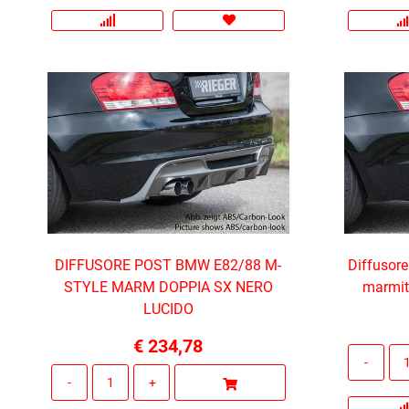
DIFFUSORE POST BMW E82/88 M-
Diffusor
STYLE MARM DOPPIA SX NERO
marmit
LUCIDO
€ 234,78
Quantità