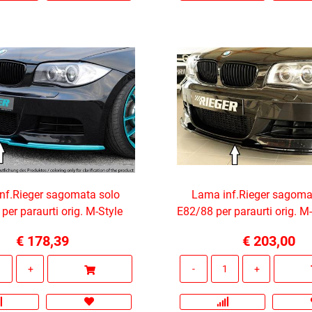
nf.Rieger sagomata solo
Lama inf.Rieger sagoma
per paraurti orig. M-Style
E82/88 per paraurti orig. M
€ 178,39
€ 203,00
Quantità
Quantità