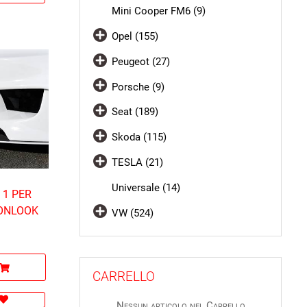
Mini Cooper FM6 (9)
Opel (155)
Peugeot (27)
Porsche (9)
Seat (189)
Skoda (115)
TESLA (21)
Universale (14)
 1 PER
BONLOOK
VW (524)
CARRELLO
Nessun articolo nel Carrello