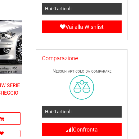
Hai
0
articoli
Vai alla Wishlist
Comparazione
Nessun articolo da comparare
MW SERIE
CHEGGIO
Hai
0
articoli
Confronta