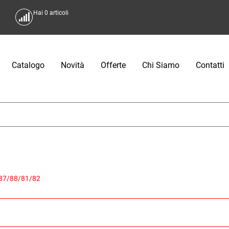
Hai
0
articoli
Catalogo
Novità
Offerte
Chi Siamo
Contatti
E87/88/81/82