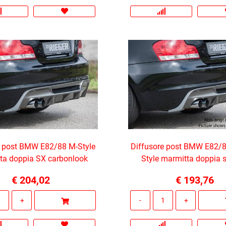
e post BMW E82/88 M-Style
Diffusore post BMW E82/8
ta doppia SX carbonlook
Style marmitta doppia s
€ 204,02
€ 193,76
Quantità
Quantità