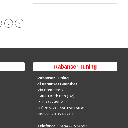
3
>
Rabanser Tuning
Rabanser Tuning
di Rabanser Guenther
Via Brennero 7
39040 Barbiano (BZ)
P.i 03322990213
C.f RBNGTH55L15B160W
Codice SDI T9K4ZHO
Telefono:
+39 0471 654555