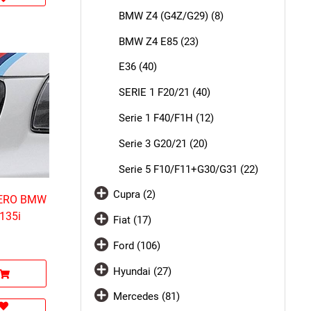
BMW Z4 (G4Z/G29) (8)
BMW Z4 E85 (23)
E36 (40)
SERIE 1 F20/21 (40)
Serie 1 F40/F1H (12)
Serie 3 G20/21 (20)
Serie 5 F10/F11+G30/G31 (22)
Cupra (2)
NERO BMW
135i
Fiat (17)
Ford (106)
Hyundai (27)
Mercedes (81)