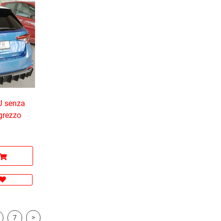
PJ senza
 grezzo
7
>