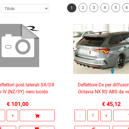
2
3
4
5
6
1
flettori post laterali SX/DX
Deflettore Dx per diffuso
 IV (NZ/3Y) nero lucido
Octavia NX RS ABS da ve
€ 101,00
€ 45,12
Quantità
Quantità