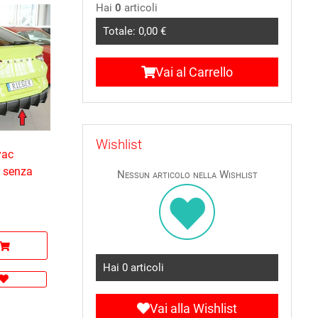
Hai
0
articoli
Totale:
0,00 €
Vai al Carrello
Wishlist
yac
S senza
Nessun articolo nella Wishlist
z
Hai
0
articoli
Vai alla Wishlist