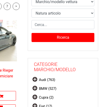
7
>
CATEGORIE
MARCHIO/MODELLO
re Rieger
rniciare
Audi (763)
BMW (527)
Cupra (2)
Fiat (17)