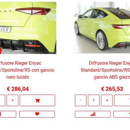
ffusore Rieger Enyac
Diffusore Rieger En
/Sportsline/RS con gancio
Standard/Sportsline/R
nero lucido
gancio ABS grez
€ 286,04
€ 265,53
Quantità
Quantità