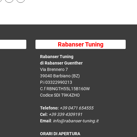
Rabanser Tuning
Rabanser Tuning
di Rabanser Guenther
Via Brennero 7
39040 Barbiano (BZ)
P.i 03322990213
C.f RBNGTH55L15B160W
Codice SDI T9K4ZHO
Telefono:
+39 0471 654555
Cel:
+39 339 4309191
Email
:
info@rabanser-tuning.it
ORARI DI APERTURA