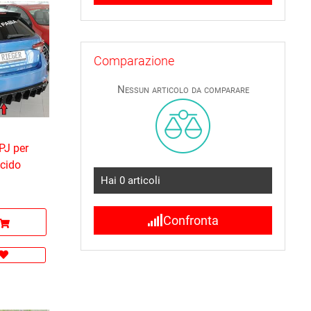
Comparazione
Nessun articolo da comparare
PJ per
ucido
Hai
0
articoli
Confronta