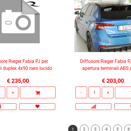
sore Rieger Fabia PJ per
Diffusore Rieger Fabia 
li duplex 4x90 nero lucido
apertura terminali ABS
€ 235,00
€ 203,00
Quantità
Quantità
2
3
4
5
6
1