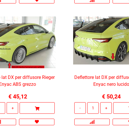
e lat DX per diffusore Rieger
Deflettore lat DX per diffus
Enyac ABS grezzo
Enyac nero lucid
€ 45,12
€ 50,24
Quantità
Quantità