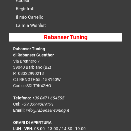
Accedi
Registrati
Il mio Carrello
La mia Wishlist
Rabanser Tuning
Rabanser Tuning
di Rabanser Guenther
Via Brennero 7
39040 Barbiano (BZ)
P.i 03322990213
C.f RBNGTH55L15B160W
Codice SDI T9K4ZHO
Telefono:
+39 0471 654555
Cel:
+39 339 4309191
Email
:
info@rabanser-tuning.it
ORARI DI APERTURA
LUN - VEN:
08.00 - 13.00 / 14.30 - 19.00