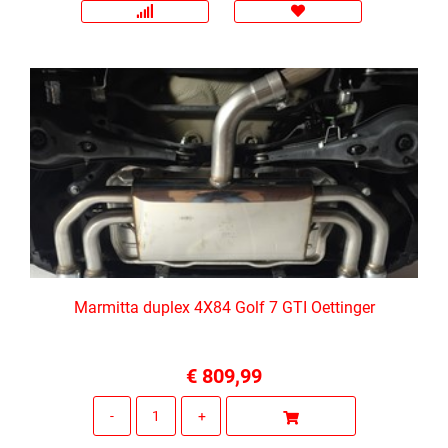
Marmitta duplex 4X84 Golf 7 GTI Oettinger
€ 809,99
Quantità