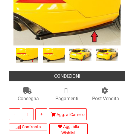
CONDIZIONI
Consegna
Pagamenti
Post Vendita
Quantità
Agg. al Carrello
Agg. alla
Confronta
Wishlist