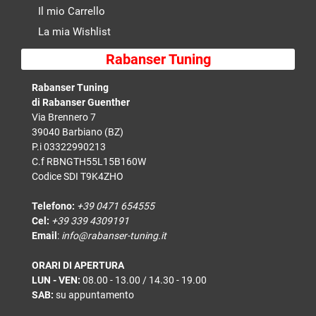
Il mio Carrello
La mia Wishlist
Rabanser Tuning
Rabanser Tuning
di Rabanser Guenther
Via Brennero 7
39040 Barbiano (BZ)
P.i 03322990213
C.f RBNGTH55L15B160W
Codice SDI T9K4ZHO
Telefono:
+39 0471 654555
Cel:
+39 339 4309191
Email
:
info@rabanser-tuning.it
ORARI DI APERTURA
LUN - VEN:
08.00 - 13.00 / 14.30 - 19.00
SAB:
su appuntamento