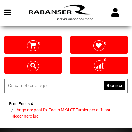
Open menu
0
0
0
Ricerca
Ford Focus 4
Angolare post Dx Focus MK4 ST Turnier per diffusori
Rieger nero luc