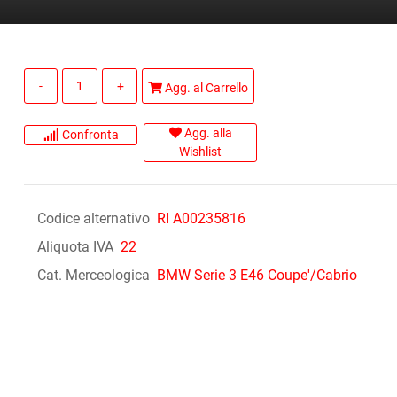
Quantità
Agg. al Carrello
Agg. alla
Confronta
Wishlist
Codice alternativo
RI A00235816
Aliquota IVA
22
Cat. Merceologica
BMW Serie 3 E46 Coupe'/Cabrio