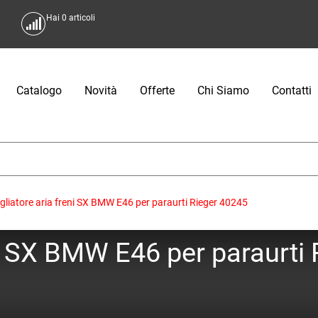
Hai
0
articoli
Catalogo
Novità
Offerte
Chi Siamo
Contatti
liatore aria freni SX BMW E46 per paraurti Rieger 40245
ni SX BMW E46 per paraurti