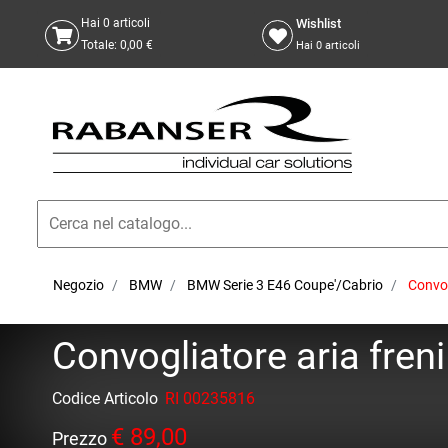
Wishlist
Hai
0
articoli
Totale:
0,00 €
Hai
0
articoli
Negozio
BMW
BMW Serie 3 E46 Coupe'/Cabrio
Convog
Convogliatore aria fre
Codice Articolo
RI 00235816
€ 89,00
Prezzo