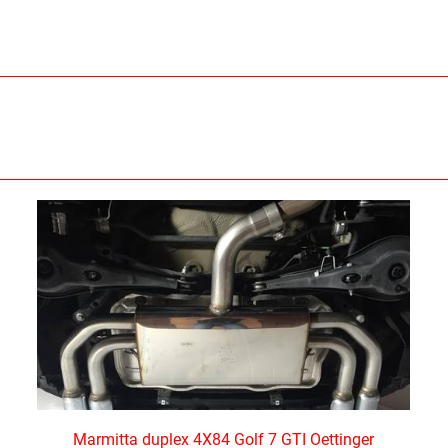
Marmitta duplex 4X84 Golf 7 GTI Oettinger