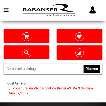
Open menu
0
0
0
Ricerca
Opel Astra G
copertura lunotto carbonlook Rieger ASTRA G 3-volumi
fino 09/2002