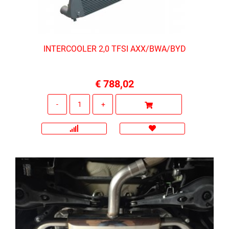
INTERCOOLER 2,0 TFSI AXX/BWA/BYD
€ 788,02
Quantità