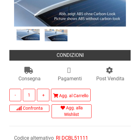
CONDIZIONI
Consegna
Pagamenti
Post Vendita
Quantità
Agg. al Carrello
Agg. alla
Confronta
Wishlist
Codice alternativo
RI DCBL51111