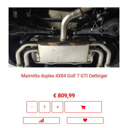
Marmitta duplex 4X84 Golf 7 GTI Oettinger
€ 809,99
Quantità