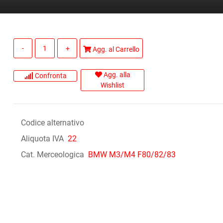
Quantità
Agg. al Carrello
Agg. alla
Confronta
Wishlist
Codice alternativo
Aliquota IVA
22
Cat. Merceologica
BMW M3/M4 F80/82/83