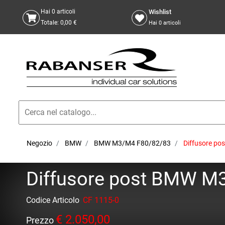
Wishlist
Hai
0
articoli
Totale:
0,00 €
Hai
0
articoli
Negozio
BMW
BMW M3/M4 F80/82/83
Diffusore po
Diffusore post BMW M3
Codice Articolo
CF 1115-0
€ 2.050,00
Prezzo