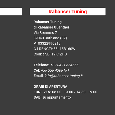
Rabanser Tuning
Rabanser Tuning
di Rabanser Guenther
Via Brennero 7
39040 Barbiano (BZ)
P.i 03322990213
C.f RBNGTH55L15B160W
Codice SDI T9K4ZHO
Telefono:
+39 0471 654555
Cel:
+39 339 4309191
Email
:
info@rabanser-tuning.it
ORARI DI APERTURA
LUN - VEN:
08.00 - 13.00 / 14.30 - 19.00
SAB:
su appuntamento