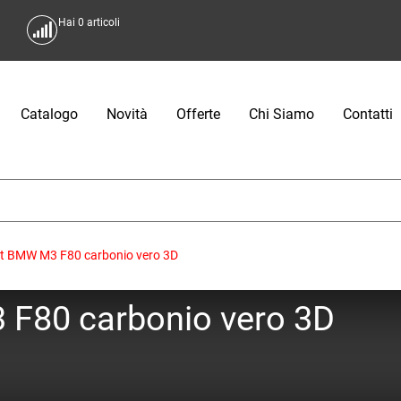
Hai
0
articoli
Catalogo
Novità
Offerte
Chi Siamo
Contatti
st BMW M3 F80 carbonio vero 3D
 F80 carbonio vero 3D