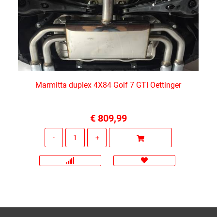
Marmitta duplex 4X84 Golf 7 GTI Oettinger
€ 809,99
Quantità