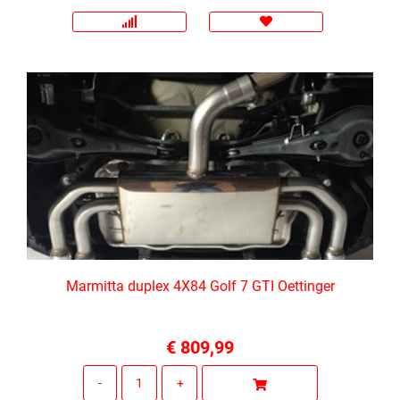
Marmitta duplex 4X84 Golf 7 GTI Oettinger
€ 809,99
Quantità