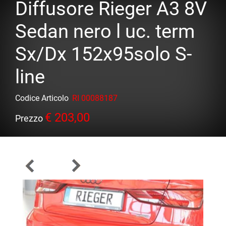
Diffusore Rieger A3 8V
Sedan nero l uc. term
Sx/Dx 152x95solo S-
line
Codice Articolo
RI 00088187
€ 203,00
Prezzo