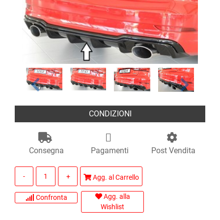
CONDIZIONI
Consegna
Pagamenti
Post Vendita
Quantità
Agg. al Carrello
Agg. alla
Confronta
Wishlist