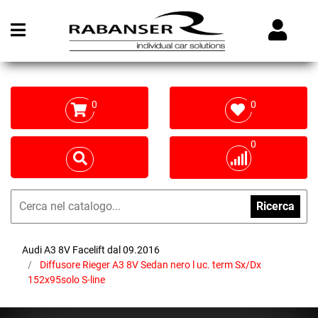
Open menu
0
0
0
Ricerca
Audi A3 8V Facelift dal 09.2016
Diffusore Rieger A3 8V Sedan nero l uc. term Sx/Dx
152x95solo S-line