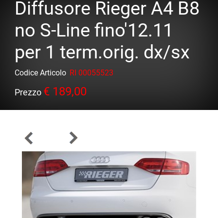
Diffusore Rieger A4 B8
no S-Line fino'12.11
per 1 term.orig. dx/sx
Codice Articolo
RI 00055523
€ 189,00
Prezzo