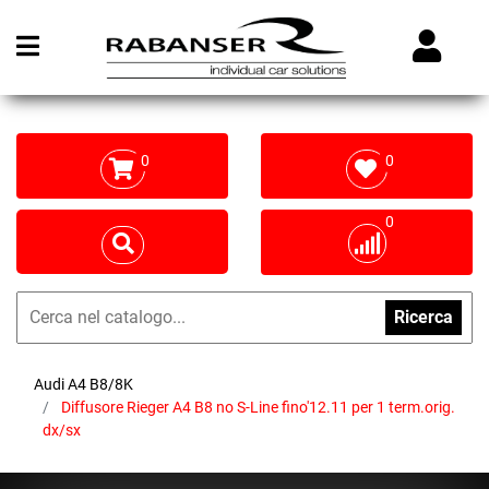
Open menu
0
0
0
Ricerca
Audi A4 B8/8K
Diffusore Rieger A4 B8 no S-Line fino'12.11 per 1 term.orig.
dx/sx