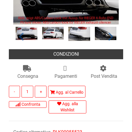
CONDIZIONI
Consegna
Pagamenti
Post Vendita
Quantità
Agg. al Carrello
Agg. alla
Confronta
Wishlist