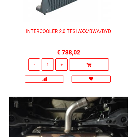
INTERCOOLER 2,0 TFSI AXX/BWA/BYD
€ 788,02
Quantità