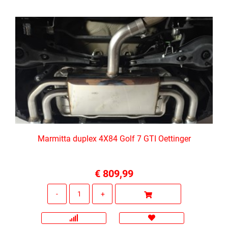
Marmitta duplex 4X84 Golf 7 GTI Oettinger
€ 809,99
Quantità