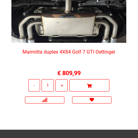
Marmitta duplex 4X84 Golf 7 GTI Oettinger
€ 809,99
Quantità