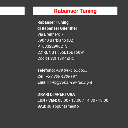
Rabanser Tuning
Rabanser Tuning
di Rabanser Guenther
Via Brennero 7
39040 Barbiano (BZ)
P.i 03322990213
C.f RBNGTH55L15B160W
Codice SDI T9K4ZHO
Telefono:
+39 0471 654555
Cel:
+39 339 4309191
Email
:
info@rabanser-tuning.it
ORARI DI APERTURA
LUN - VEN:
08.00 - 13.00 / 14.30 - 19.00
SAB:
su appuntamento