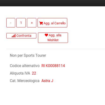
Quantità
Agg. al Carrello
Agg. alla
Confronta
Wishlist
Non per Sports Tourer
Codice alternativo
RI K00088114
Aliquota IVA
22
Cat. Merceologica
Astra J