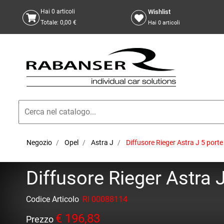
Wishlist
Hai
0
articoli
Totale:
0,00 €
Hai
0
articoli
Negozio
Opel
Astra J
Diffusore Rieger Astra J 5 port
Diffusore Rieger Astra 
Codice Articolo
RI 00088114
€ 196,83
Prezzo