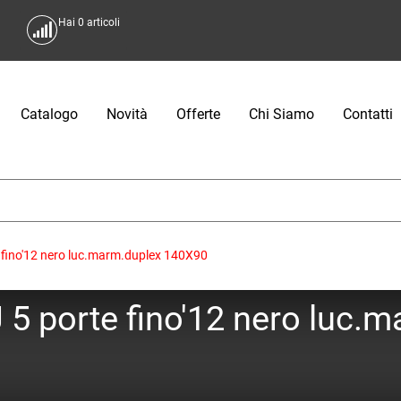
Hai
0
articoli
Catalogo
Novità
Offerte
Chi Siamo
Contatti
e fino'12 nero luc.marm.duplex 140X90
J 5 porte fino'12 nero luc