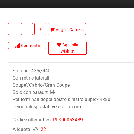
Quantità
Agg. al Carrello
Agg. alla
Confronta
Wishlist
Solo per 435i/440i
Con retine laterali
Coupe'/Cabrio/Gran Coupe
Solo con paraurti M-
Per terminali doppi destro sinistro duplex 4x80
Terminali spostati verso l'interno
Codice alternativo
RI K00053489
Aliquota IVA
22