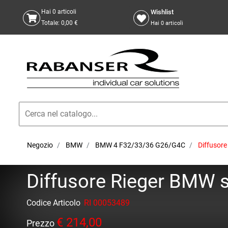
Wishlist
Hai
0
articoli
Totale:
0,00 €
Hai
0
articoli
Negozio
BMW
BMW 4 F32/33/36 G26/G4C
Diffusore
Diffusore Rieger BMW s
Codice Articolo
RI 00053489
€ 214,00
Prezzo