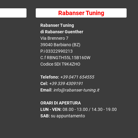
Rabanser Tuning
Rabanser Tuning
di Rabanser Guenther
Via Brennero 7
39040 Barbiano (BZ)
P.i 03322990213
C.f RBNGTH55L15B160W
Codice SDI T9K4ZHO
Telefono:
+39 0471 654555
Cel:
+39 339 4309191
Email
:
info@rabanser-tuning.it
ORARI DI APERTURA
LUN - VEN:
08.00 - 13.00 / 14.30 - 19.00
SAB:
su appuntamento