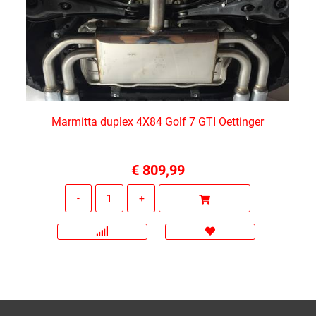
Marmitta duplex 4X84 Golf 7 GTI Oettinger
€ 809,99
Quantità