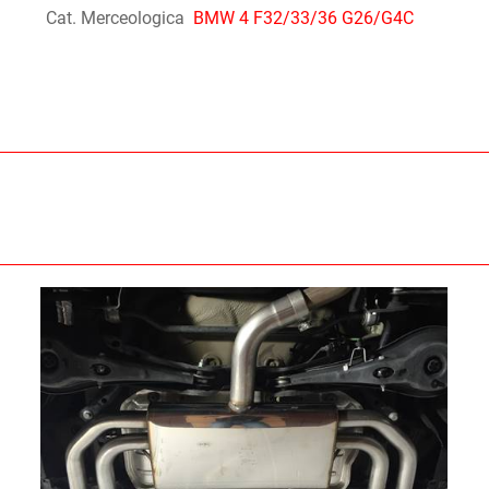
Cat. Merceologica
BMW 4 F32/33/36 G26/G4C