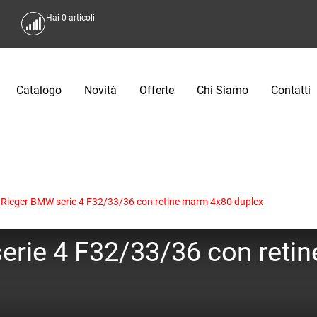
Hai
0
articoli
Catalogo
Novità
Offerte
Chi Siamo
Contatti
 Rieger BMW serie 4 F32/33/36 con retine marm 4x80 duplex
erie 4 F32/33/36 con reti