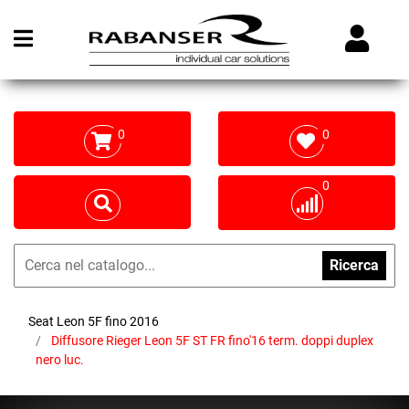
Open menu
0
0
0
Ricerca
Seat Leon 5F fino 2016
Diffusore Rieger Leon 5F ST FR fino'16 term. doppi duplex
nero luc.