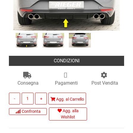
CONDIZIONI
Consegna
Pagamenti
Post Vendita
Quantità
Agg. al Carrello
Agg. alla
Confronta
Wishlist