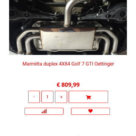
Marmitta duplex 4X84 Golf 7 GTI Oettinger
€ 809,99
Quantità