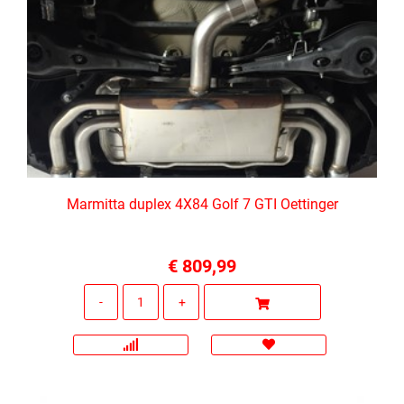
Marmitta duplex 4X84 Golf 7 GTI Oettinger
€ 809,99
Quantità