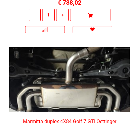
€ 788,02
Quantità
Marmitta duplex 4X84 Golf 7 GTI Oettinger