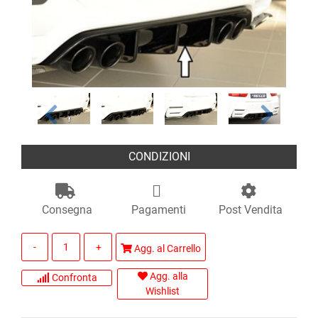
CONDIZIONI
Consegna
Pagamenti
Post Vendita
Quantità
Agg. al Carrello
Agg. alla
Confronta
Wishlist