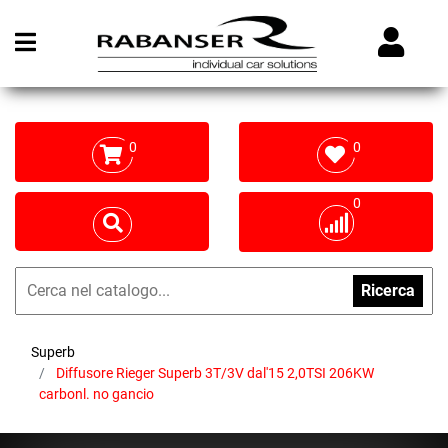
Open menu
0
0
0
Ricerca
Superb
Diffusore Rieger Superb 3T/3V dal'15 2,0TSI 206KW
carbonl. no gancio