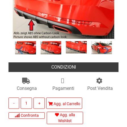
CONDIZIONI
Consegna
Pagamenti
Post Vendita
Quantità
Agg. al Carrello
Agg. alla
Confronta
Wishlist