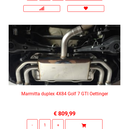
Marmitta duplex 4X84 Golf 7 GTI Oettinger
€ 809,99
Quantità