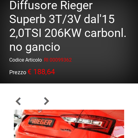
Diffusore Rieger
Superb 3T/3V dal'15
2,0TSI 206KW carbonl.
no gancio
Codice Articolo
RI 00099362
€ 188,64
Prezzo