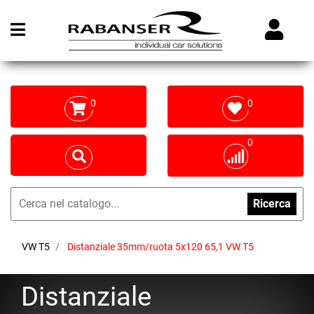
Open menu
0
0
0
Ricerca
VW T5
Distanziale 35mm/ruota 5x120 65,1 VW T5
Distanziale