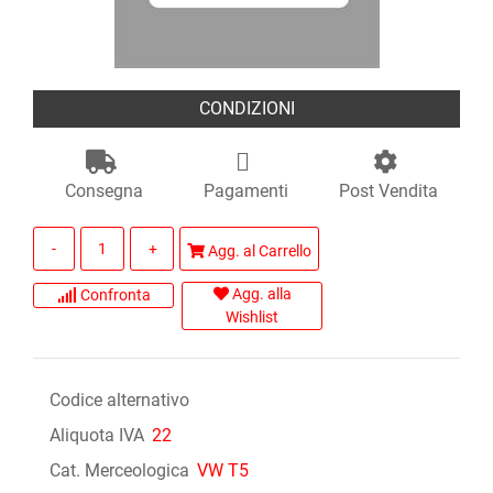
CONDIZIONI
Consegna
Pagamenti
Post Vendita
Quantità
Agg. al Carrello
Agg. alla
Confronta
Wishlist
Codice alternativo
Aliquota IVA
22
Cat. Merceologica
VW T5