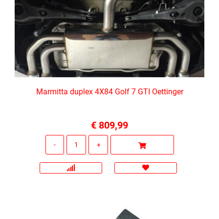
Marmitta duplex 4X84 Golf 7 GTI Oettinger
€ 809,99
Quantità