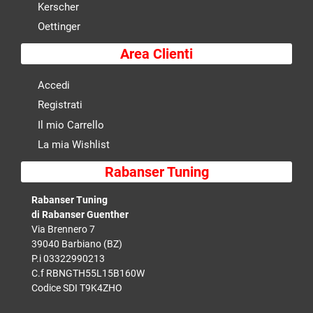
Kerscher
Oettinger
Area Clienti
Accedi
Registrati
Il mio Carrello
La mia Wishlist
Rabanser Tuning
Rabanser Tuning
di Rabanser Guenther
Via Brennero 7
39040 Barbiano (BZ)
P.i 03322990213
C.f RBNGTH55L15B160W
Codice SDI T9K4ZHO