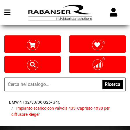
Open menu
0
0
0
Ricerca
BMW 4 F32/33/36 G26/G4C
Impianto scarico con valvola 435i Capristo 4X90 per
diffusore Rieger