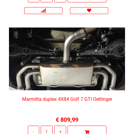
Marmitta duplex 4X84 Golf 7 GTI Oettinger
€ 809,99
Quantità