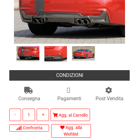
CONDIZIONI
Consegna
Pagamenti
Post Vendita
Quantità
Agg. al Carrello
Agg. alla
Confronta
Wishlist