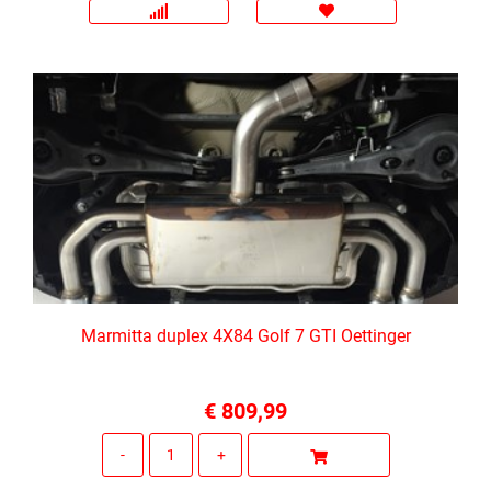
Marmitta duplex 4X84 Golf 7 GTI Oettinger
€ 809,99
Quantità