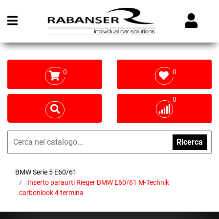
Open menu
0
0
0
Ricerca
BMW Serie 5 E60/61
Inserto paraurti Rieger BMW E60/61 M-Technik
carbonlook 4 termina