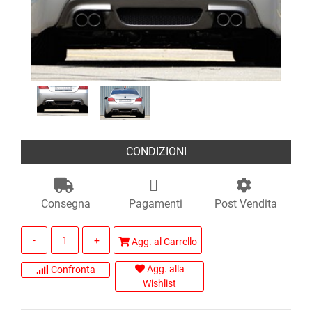
CONDIZIONI
Consegna
Pagamenti
Post Vendita
Quantità
Agg. al Carrello
Agg. alla
Confronta
Wishlist