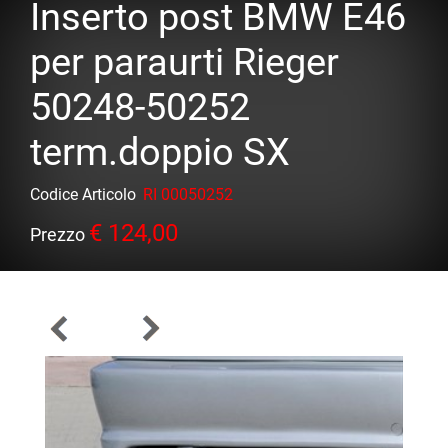
Inserto post BMW E46
per paraurti Rieger
50248-50252
term.doppio SX
Codice Articolo
RI 00050252
€ 124,00
Prezzo