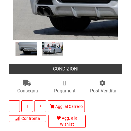
CONDIZIONI
Consegna
Pagamenti
Post Vendita
Quantità
Agg. al Carrello
Agg. alla
Confronta
Wishlist