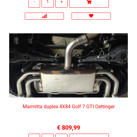
Marmitta duplex 4X84 Golf 7 GTI Oettinger
€ 809,99
Quantità