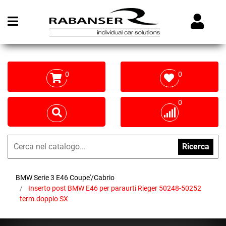
Open menu
0
0
0
Ricerca
BMW Serie 3 E46 Coupe'/Cabrio
Inserto post BMW E46 per paraurti Rieger 50248-50252
term.doppio SX