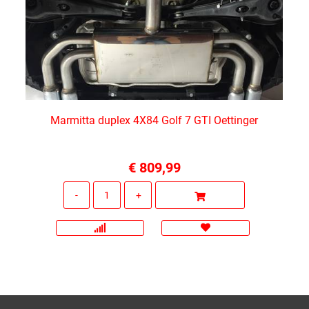
Marmitta duplex 4X84 Golf 7 GTI Oettinger
€ 809,99
Quantità