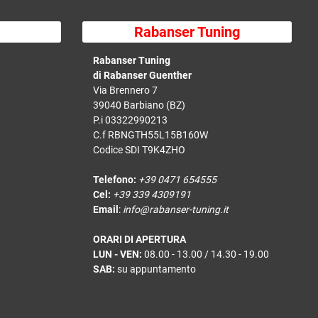
Rabanser Tuning
Rabanser Tuning
di Rabanser Guenther
Via Brennero 7
39040 Barbiano (BZ)
P.i 03322990213
C.f RBNGTH55L15B160W
Codice SDI T9K4ZHO
Telefono:
+39 0471 654555
Cel:
+39 339 4309191
Email
:
info@rabanser-tuning.it
ORARI DI APERTURA
LUN - VEN:
08.00 - 13.00 / 14.30 - 19.00
SAB:
su appuntamento