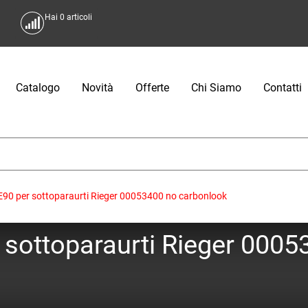
Hai
0
articoli
Catalogo
Novità
Offerte
Chi Siamo
Contatti
0 per sottoparaurti Rieger 00053400 no carbonlook
sottoparaurti Rieger 0005