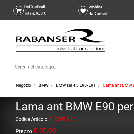
Wishlist
Hai
0
articoli
Totale:
0,00 €
Hai
0
articoli
Negozio
BMW
BMW serie 3 E90/E91
Lama ant BMW E9
Lama ant BMW E90 per 
Codice Articolo
RI 00053401
€ 50,00
Prezzo