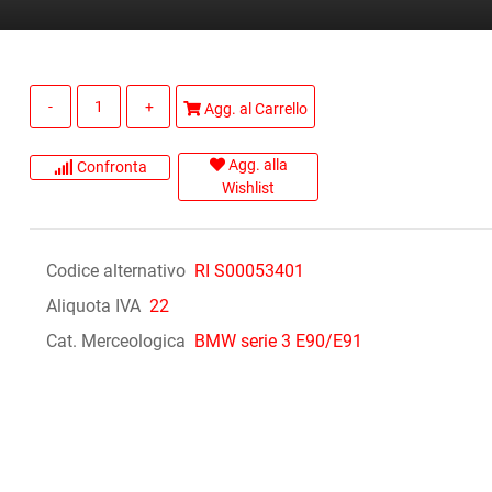
Quantità
Agg. al Carrello
Agg. alla
Confronta
Wishlist
Codice alternativo
RI S00053401
Aliquota IVA
22
Cat. Merceologica
BMW serie 3 E90/E91