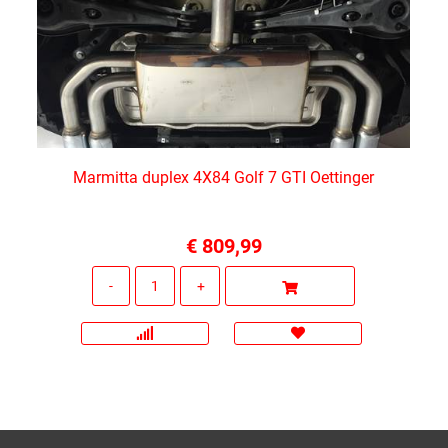
Marmitta duplex 4X84 Golf 7 GTI Oettinger
€ 809,99
Quantità