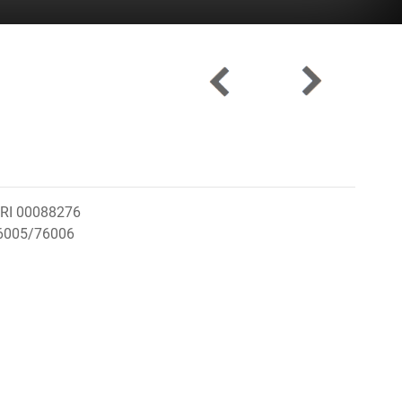
t RI 00088276
 76005/76006