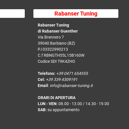
Rabanser Tuning
Rabanser Tuning
di Rabanser Guenther
Via Brennero 7
39040 Barbiano (BZ)
P.i 03322990213
C.f RBNGTH55L15B160W
Codice SDI T9K4ZHO
Telefono:
+39 0471 654555
Cel:
+39 339 4309191
Email
:
info@rabanser-tuning.it
ORARI DI APERTURA
LUN - VEN:
08.00 - 13.00 / 14.30 - 19.00
SAB:
su appuntamento