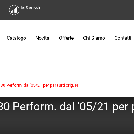
Hai
0
articoli
Catalogo
Novità
Offerte
Chi Siamo
Contatti
0 Perform. dal '05/21 per paraurti orig. N
0 Perform. dal '05/21 per p