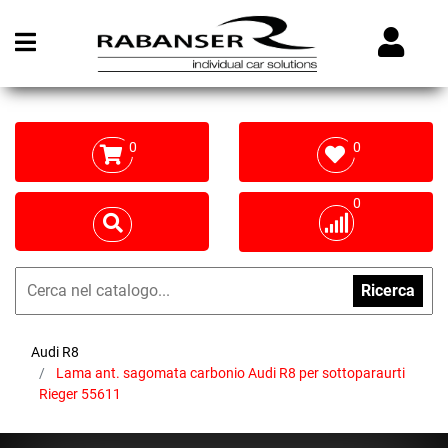
Open menu
0
0
0
Ricerca
Audi R8
Lama ant. sagomata carbonio Audi R8 per sottoparaurti
Rieger 55611