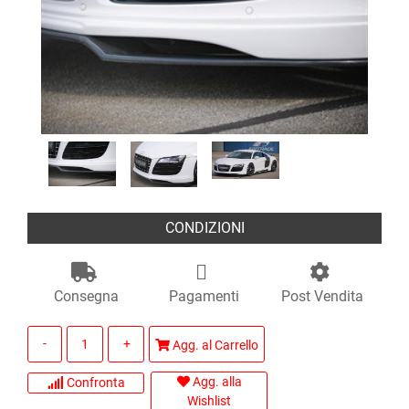
CONDIZIONI
Consegna
Pagamenti
Post Vendita
Quantità
Agg. al Carrello
Agg. alla
Confronta
Wishlist