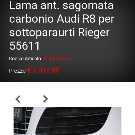
Lama ant. sagomata
carbonio Audi R8 per
sottoparaurti Rieger
55611
Codice Articolo
RI 00055605
€ 1.014,95
Prezzo