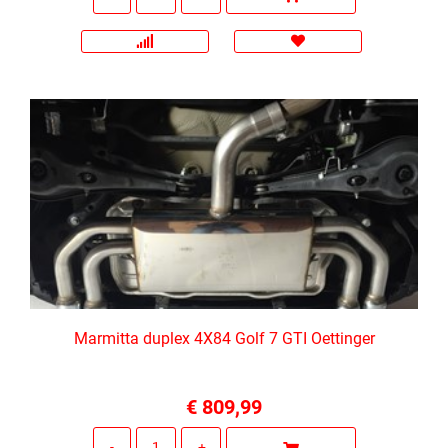
Marmitta duplex 4X84 Golf 7 GTI Oettinger
€ 809,99
Quantità