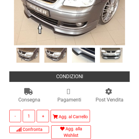
CONDIZIONI
Consegna
Pagamenti
Post Vendita
Quantità
Agg. al Carrello
Agg. alla
Confronta
Wishlist