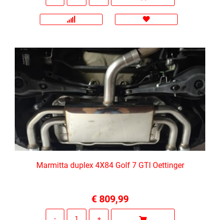
Marmitta duplex 4X84 Golf 7 GTI Oettinger
€ 809,99
Quantità