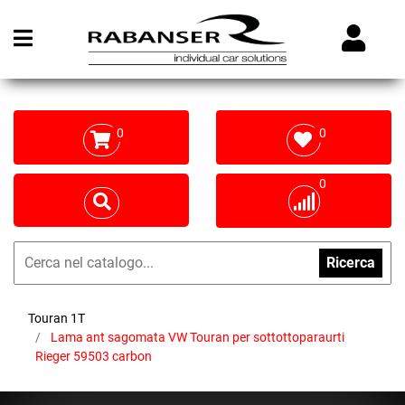
Open menu
0
0
0
Ricerca
Touran 1T
Lama ant sagomata VW Touran per sottottoparaurti
Rieger 59503 carbon