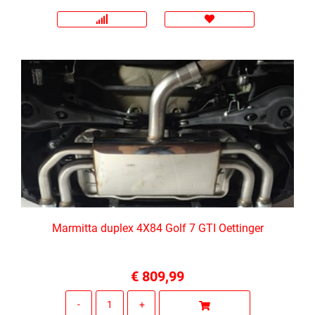
Marmitta duplex 4X84 Golf 7 GTI Oettinger
€ 809,99
Quantità