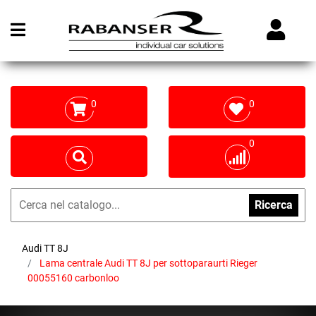
Open menu
0
0
0
Ricerca
Audi TT 8J
Lama centrale Audi TT 8J per sottoparaurti Rieger
00055160 carbonloo