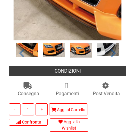
CONDIZIONI
Consegna
Pagamenti
Post Vendita
Quantità
Agg. al Carrello
Agg. alla
Confronta
Wishlist