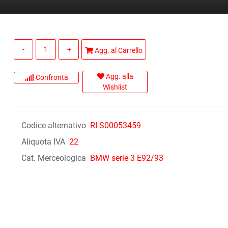
Quantità
Agg. al Carrello
Agg. alla
Confronta
Wishlist
Codice alternativo
RI S00053459
Aliquota IVA
22
Cat. Merceologica
BMW serie 3 E92/93