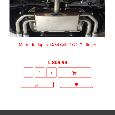
Marmitta duplex 4X84 Golf 7 GTI Oettinger
€ 809,99
Quantità