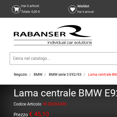
Wishlist
Hai
0
articoli
Totale:
0,00 €
Hai
0
articoli
Negozio
BMW
BMW serie 3 E92/93
Lama centrale BM
Lama centrale BMW E92/
Codice Articolo
RI 00053459
€ 45,10
Prezzo