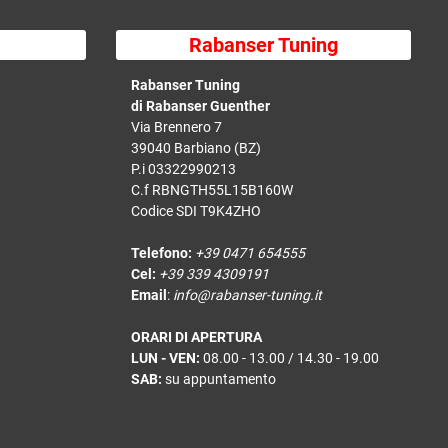
Rabanser Tuning
Rabanser Tuning
di Rabanser Guenther
Via Brennero 7
39040 Barbiano (BZ)
P.i 03322990213
C.f RBNGTH55L15B160W
Codice SDI T9K4ZHO
Telefono:
+39 0471 654555
Cel:
+39 339 4309191
Email
:
info@rabanser-tuning.it
ORARI DI APERTURA
LUN - VEN:
08.00 - 13.00 / 14.30 - 19.00
SAB:
su appuntamento