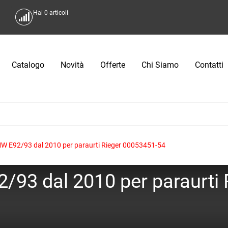
Hai
0
articoli
Catalogo
Novità
Offerte
Chi Siamo
Contatti
W E92/93 dal 2010 per paraurti Rieger 00053451-54
93 dal 2010 per paraurti