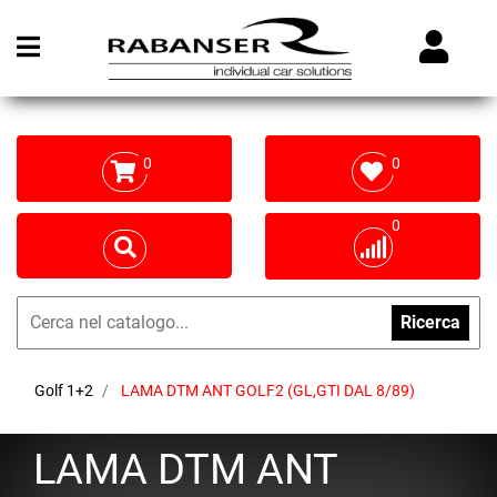
Open menu
0
0
0
Ricerca
Golf 1+2
LAMA DTM ANT GOLF2 (GL,GTI DAL 8/89)
LAMA DTM ANT