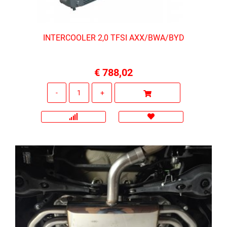
INTERCOOLER 2,0 TFSI AXX/BWA/BYD
€ 788,02
Quantità