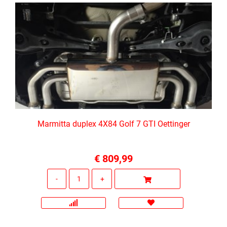
Marmitta duplex 4X84 Golf 7 GTI Oettinger
€ 809,99
Quantità