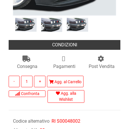
CONDIZIONI
Consegna
Pagamenti
Post Vendita
Quantità
Agg. al Carrello
Agg. alla
Confronta
Wishlist
Codice alternativo
RI S00048002