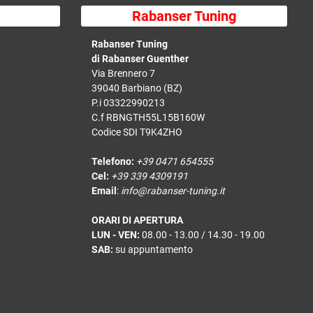
Rabanser Tuning
Rabanser Tuning
di Rabanser Guenther
Via Brennero 7
39040 Barbiano (BZ)
P.i 03322990213
C.f RBNGTH55L15B160W
Codice SDI T9K4ZHO
Telefono:
+39 0471 654555
Cel:
+39 339 4309191
Email
:
info@rabanser-tuning.it
ORARI DI APERTURA
LUN - VEN:
08.00 - 13.00 / 14.30 - 19.00
SAB:
su appuntamento