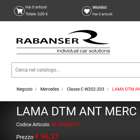
Wishlist
Hai
0
articoli
Totale:
0,00 €
Hai
0
articoli
Negozio
Mercedes
Classe C W202-203
LAMA DTM ANT
LAMA DTM ANT MERC W2
Codice Articolo
RI 00025017
€ 96,37
Prezzo