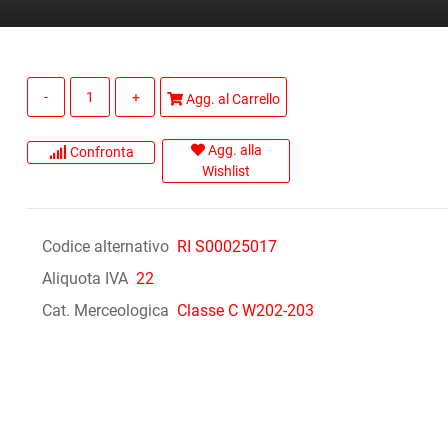
Quantità
Agg. al Carrello
Agg. alla
Confronta
Wishlist
Codice alternativo
RI S00025017
Aliquota IVA
22
Cat. Merceologica
Classe C W202-203