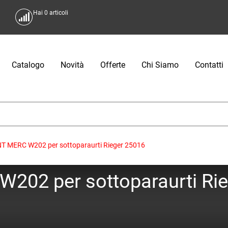
Hai
0
articoli
Catalogo
Novità
Offerte
Chi Siamo
Contatti
 MERC W202 per sottoparaurti Rieger 25016
02 per sottoparaurti Rie