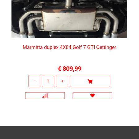
Marmitta duplex 4X84 Golf 7 GTI Oettinger
€ 809,99
Quantità