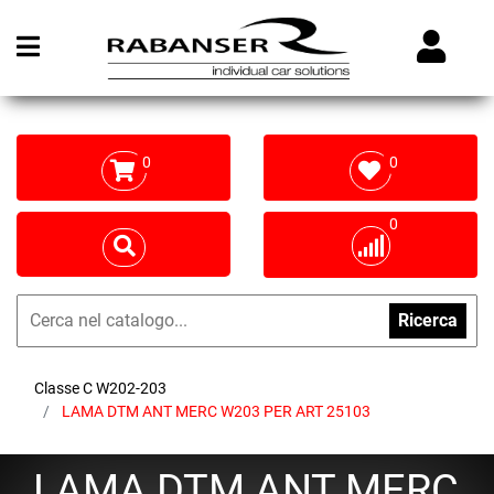
Open menu
0
0
0
Ricerca
Classe C W202-203
LAMA DTM ANT MERC W203 PER ART 25103
LAMA DTM ANT MERC