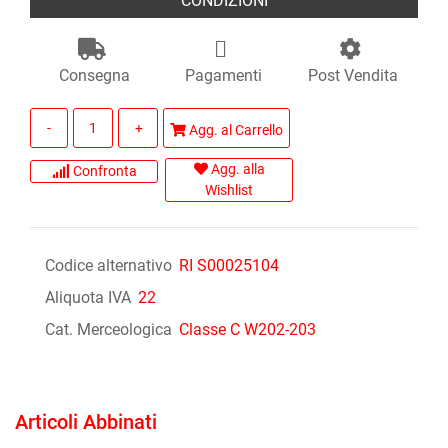
CONDIZIONI
Consegna
Pagamenti
Post Vendita
Quantità
Agg. al Carrello
Agg. alla
Confronta
Wishlist
Codice alternativo
RI S00025104
Aliquota IVA
22
Cat. Merceologica
Classe C W202-203
Articoli Abbinati