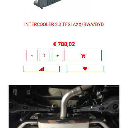
INTERCOOLER 2,0 TFSI AXX/BWA/BYD
€ 788,02
Quantità