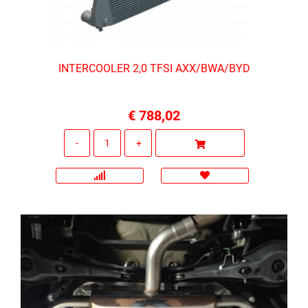
INTERCOOLER 2,0 TFSI AXX/BWA/BYD
€ 788,02
Quantità