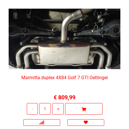
Marmitta duplex 4X84 Golf 7 GTI Oettinger
€ 809,99
Quantità