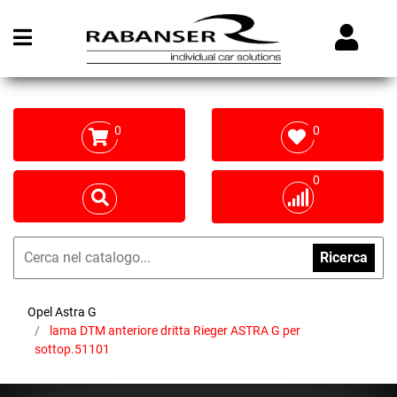
Open menu
0
0
0
Ricerca
Opel Astra G
lama DTM anteriore dritta Rieger ASTRA G per
sottop.51101