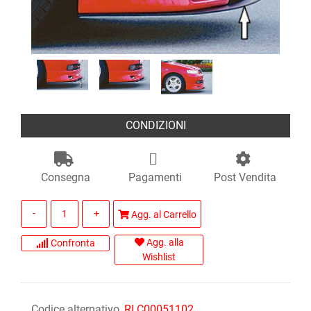
CONDIZIONI
Consegna
Pagamenti
Post Vendita
Quantità
Agg. al Carrello
Agg. alla
Confronta
Wishlist
Codice alternativo
RI C00051102