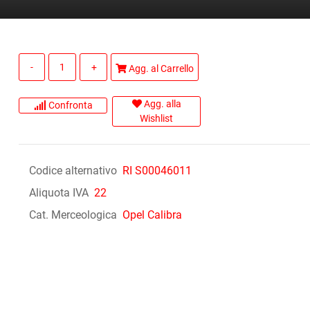
Quantità
Agg. al Carrello
Agg. alla
Confronta
Wishlist
Codice alternativo
RI S00046011
Aliquota IVA
22
Cat. Merceologica
Opel Calibra