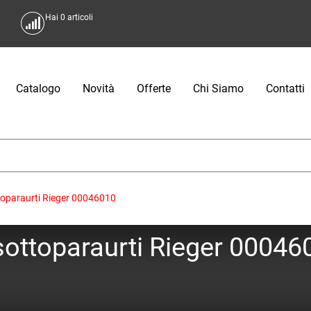
Hai
0
articoli
Catalogo
Novità
Offerte
Chi Siamo
Contatti
toparaurti Rieger 00046010
ottoparaurti Rieger 00046