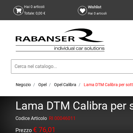
Wishlist
Hai
0
articoli
Totale:
0,00 €
Hai
0
articoli
Negozio
Opel
Opel Calibra
Lama DTM Calibra per sot
Lama DTM Calibra per s
Codice Articolo
RI 00046011
€ 76,01
Prezzo