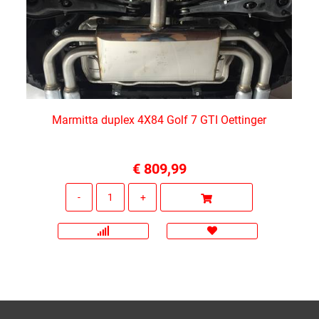
Marmitta duplex 4X84 Golf 7 GTI Oettinger
€ 809,99
Quantità