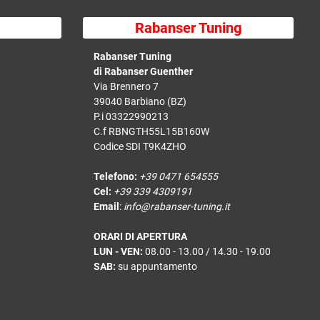
Rabanser Tuning
Rabanser Tuning
di Rabanser Guenther
Via Brennero 7
39040 Barbiano (BZ)
P.i 03322990213
C.f RBNGTH55L15B160W
Codice SDI T9K4ZHO
Telefono:
+39 0471 654555
Cel:
+39 339 4309191
Email
:
info@rabanser-tuning.it
ORARI DI APERTURA
LUN - VEN:
08.00 - 13.00 / 14.30 - 19.00
SAB:
su appuntamento