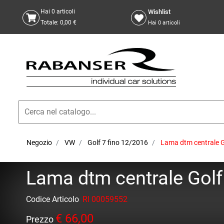
Wishlist
Hai
0
articoli
Totale:
0,00 €
Hai
0
articoli
Negozio
VW
Golf 7 fino 12/2016
Lama dtm centrale Go
Lama dtm centrale Golf 
Codice Articolo
RI 00059552
€ 66,00
Prezzo