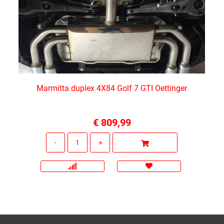
Marmitta duplex 4X84 Golf 7 GTI Oettinger
€ 809,99
Quantità