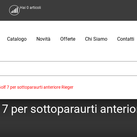
Hai
0
articoli
Catalogo
Novità
Offerte
Chi Siamo
Contatti
lf 7 per sottoparaurti anteriore Rieger
7 per sottoparaurti anterio