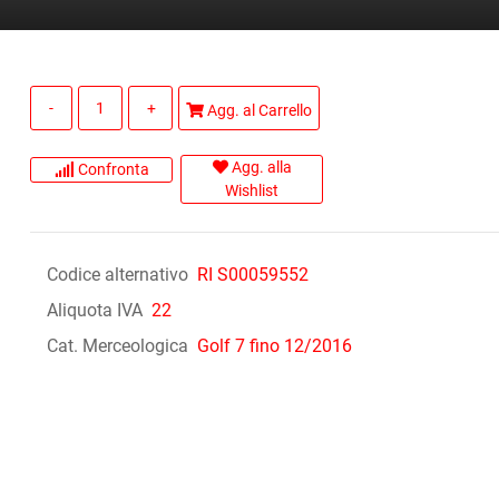
Quantità
Agg. al Carrello
Agg. alla
Confronta
Wishlist
Codice alternativo
RI S00059552
Aliquota IVA
22
Cat. Merceologica
Golf 7 fino 12/2016