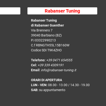
Rabanser Tuning
Rabanser Tuning
di Rabanser Guenther
Via Brennero 7
39040 Barbiano (BZ)
P.i 03322990213
C.f RBNGTH55L15B160W
Codice SDI T9K4ZHO
Telefono:
+39 0471 654555
Cel:
+39 339 4309191
Email
:
info@rabanser-tuning.it
ORARI DI APERTURA
LUN - VEN:
08.00 - 13.00 / 14.30 - 19.00
SAB:
su appuntamento