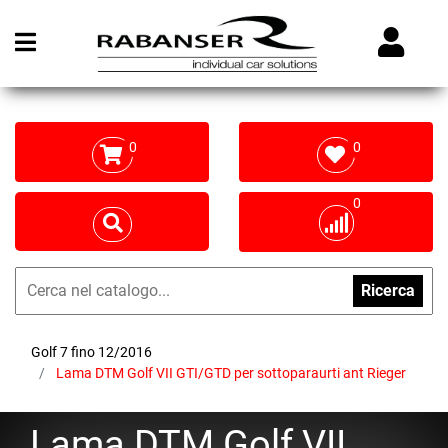
Open menu
0
0
0
Ricerca
Golf 7 fino 12/2016
Lama DTM Golf VII GTI/GTD per sottoparaurti ant Rieger
Lama DTM Golf VII