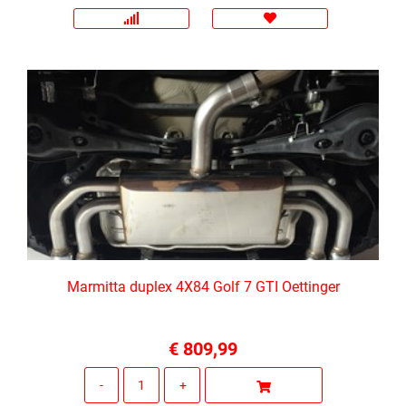
Marmitta duplex 4X84 Golf 7 GTI Oettinger
€ 809,99
Quantità