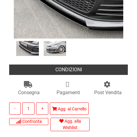
CONDIZIONI
Consegna
Pagamenti
Post Vendita
Quantità
Agg. al Carrello
Agg. alla
Confronta
Wishlist