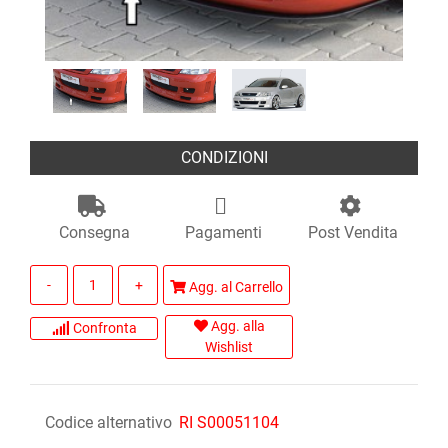
CONDIZIONI
Consegna
Pagamenti
Post Vendita
Quantità
Agg. al Carrello
Agg. alla
Confronta
Wishlist
Codice alternativo
RI S00051104