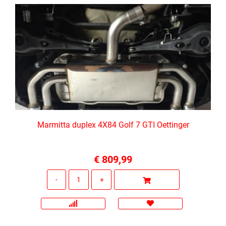
Marmitta duplex 4X84 Golf 7 GTI Oettinger
€ 809,99
Quantità