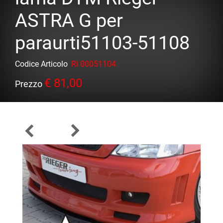
ASTRA G per
paraurti51103-51108
Codice Articolo
RI 00051104
€ 81,00
Prezzo