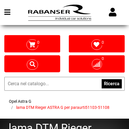
Open menu
0
0
0
Ricerca
Opel Astra G
lama DTM Rieger ASTRA G per paraurti51103-51108
lama DTM Rieger