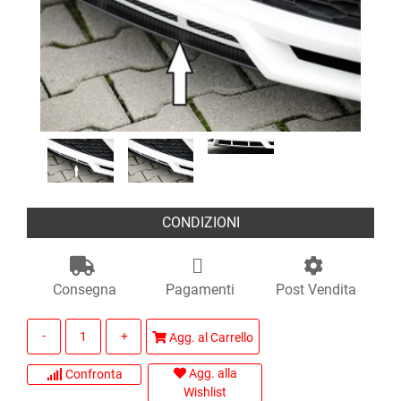
CONDIZIONI
Consegna
Pagamenti
Post Vendita
Quantità
Agg. al Carrello
Agg. alla
Confronta
Wishlist