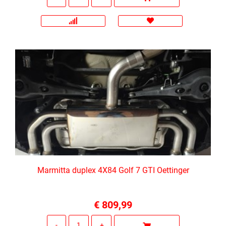
Marmitta duplex 4X84 Golf 7 GTI Oettinger
€ 809,99
Quantità