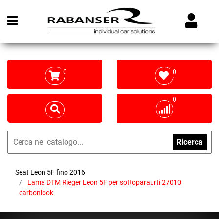
Open menu
0
0
0
Ricerca
Seat Leon 5F fino 2016
Lama DTM Rieger Leon 5F per sottoparaurti 27010
carbonlook