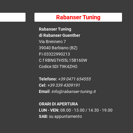
Rabanser Tuning
Rabanser Tuning
di Rabanser Guenther
Via Brennero 7
39040 Barbiano (BZ)
P.i 03322990213
C.f RBNGTH55L15B160W
Codice SDI T9K4ZHO
Telefono:
+39 0471 654555
Cel:
+39 339 4309191
Email
:
info@rabanser-tuning.it
ORARI DI APERTURA
LUN - VEN:
08.00 - 13.00 / 14.30 - 19.00
SAB:
su appuntamento