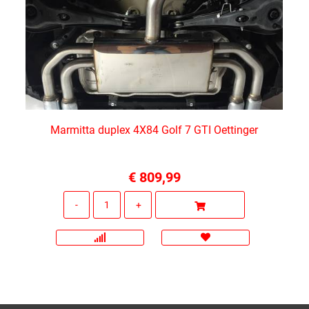
Marmitta duplex 4X84 Golf 7 GTI Oettinger
€ 809,99
Quantità