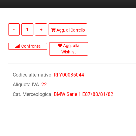
Quantità
Agg. al Carrello
Agg. alla
Confronta
Wishlist
Codice alternativo
RI Y00035044
Aliquota IVA
22
Cat. Merceologica
BMW Serie 1 E87/88/81/82