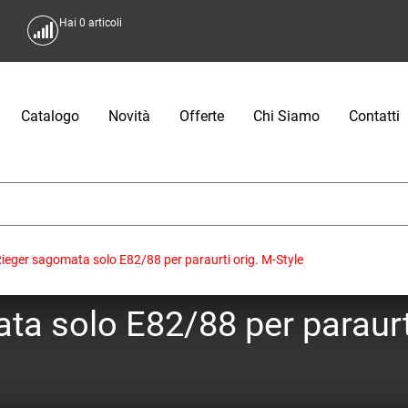
Hai
0
articoli
Catalogo
Novità
Offerte
Chi Siamo
Contatti
ieger sagomata solo E82/88 per paraurti orig. M-Style
a solo E82/88 per paraurti