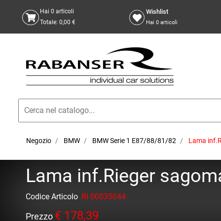
Wishlist
Hai
0
articoli
Totale:
0,00 €
Hai
0
articoli
Negozio
BMW
BMW Serie 1 E87/88/81/82
Lama inf.R
Lama inf.Rieger sagomat
Codice Articolo
RI 00035044
€ 178,39
Prezzo