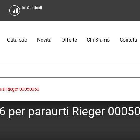
Hai
0
articoli
Catalogo
Novità
Offerte
Chi Siamo
Contatti
urti Rieger 00050060
 per paraurti Rieger 0005