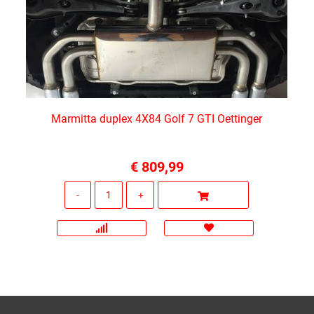
Marmitta duplex 4X84 Golf 7 GTI Oettinger
€ 809,99
Quantità