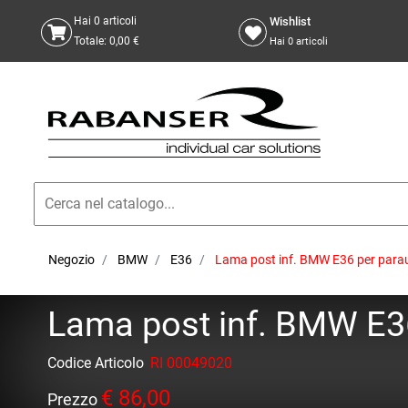
Wishlist
Hai
0
articoli
Totale:
0,00 €
Hai
0
articoli
Negozio
BMW
E36
Lama post inf. BMW E36 per para
Lama post inf. BMW E36
Codice Articolo
RI 00049020
€ 86,00
Prezzo