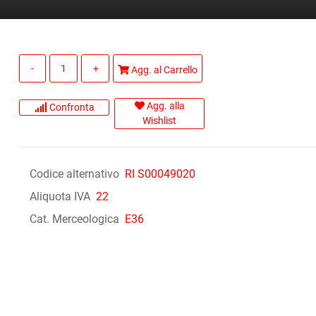
Quantità
Agg. al Carrello
Agg. alla
Confronta
Wishlist
Codice alternativo
RI S00049020
Aliquota IVA
22
Cat. Merceologica
E36