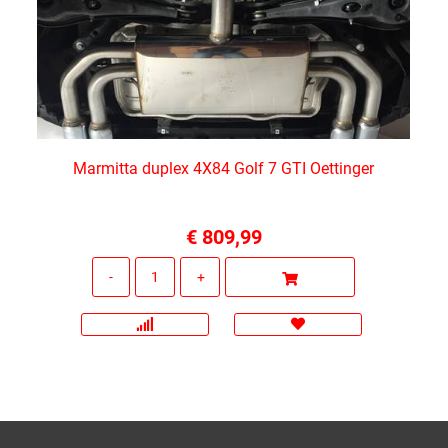
Marmitta duplex 4X84 Golf 7 GTI Oettinger
€ 809,99
Quantità