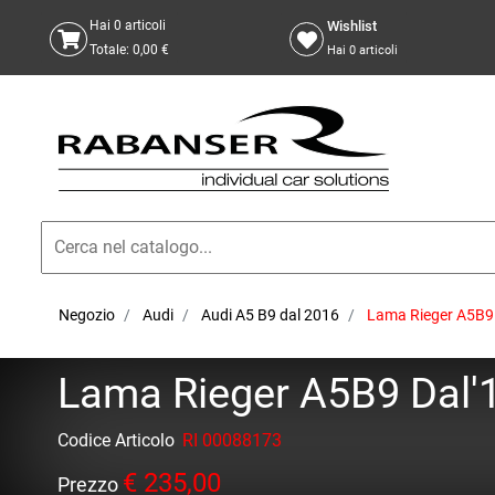
Wishlist
Hai
0
articoli
Totale:
0,00 €
Hai
0
articoli
Negozio
Audi
Audi A5 B9 dal 2016
Lama Rieger A5B9 D
Lama Rieger A5B9 Dal'1
Codice Articolo
RI 00088173
€ 235,00
Prezzo