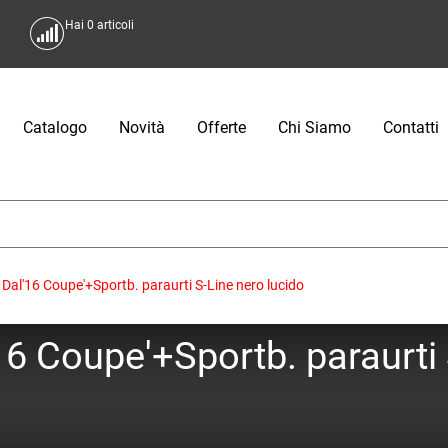
Hai
0
articoli
Catalogo
Novità
Offerte
Chi Siamo
Contatti
al'16 Coupe'+Sportb. paraurti S-Line nero lucido
6 Coupe'+Sportb. paraurti 