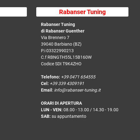
Rabanser Tuning
Rabanser Tuning
di Rabanser Guenther
Via Brennero 7
39040 Barbiano (BZ)
P.i 03322990213
C.f RBNGTH55L15B160W
Codice SDI T9K4ZHO
Telefono:
+39 0471 654555
Cel:
+39 339 4309191
Email
:
info@rabanser-tuning.it
ORARI DI APERTURA
LUN - VEN:
08.00 - 13.00 / 14.30 - 19.00
SAB:
su appuntamento