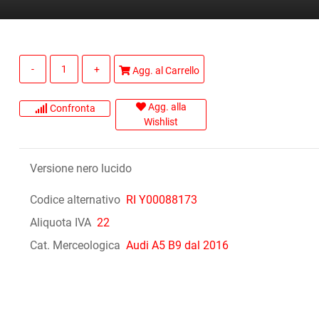
Quantità
Agg. al Carrello
Agg. alla
Confronta
Wishlist
Versione nero lucido
Codice alternativo
RI Y00088173
Aliquota IVA
22
Cat. Merceologica
Audi A5 B9 dal 2016