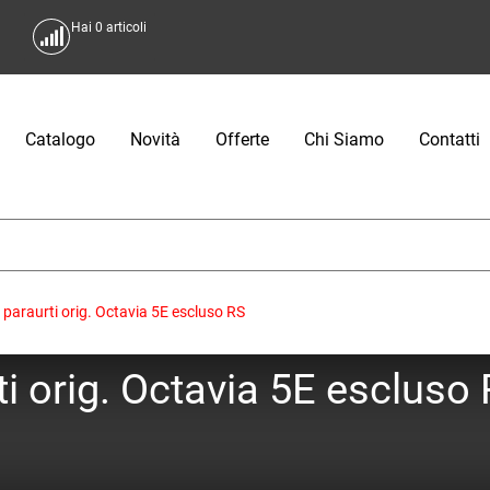
Hai
0
articoli
Catalogo
Novità
Offerte
Chi Siamo
Contatti
paraurti orig. Octavia 5E escluso RS
i orig. Octavia 5E escluso