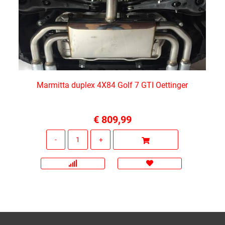
Marmitta duplex 4X84 Golf 7 GTI Oettinger
€ 809,99
Quantità