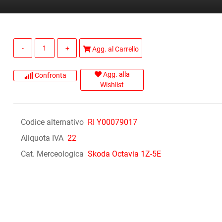
Quantità
Agg. al Carrello
Agg. alla
Confronta
Wishlist
Codice alternativo
RI Y00079017
Aliquota IVA
22
Cat. Merceologica
Skoda Octavia 1Z-5E