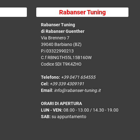
Rabanser Tuning
Rabanser Tuning
di Rabanser Guenther
Via Brennero 7
39040 Barbiano (BZ)
P.i 03322990213
C.f RBNGTH55L15B160W
Codice SDI T9K4ZHO
Telefono:
+39 0471 654555
Cel:
+39 339 4309191
Email
:
info@rabanser-tuning.it
ORARI DI APERTURA
LUN - VEN:
08.00 - 13.00 / 14.30 - 19.00
SAB:
su appuntamento