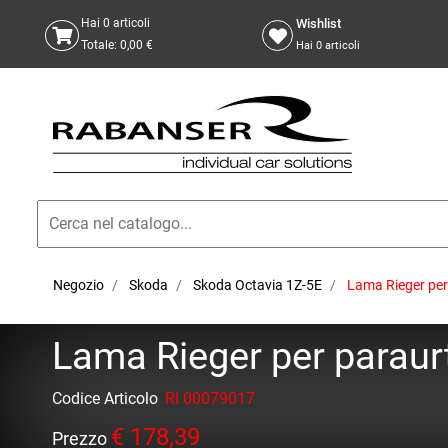
Wishlist
Hai
0
articoli
Totale:
0,00 €
Hai
0
articoli
Negozio
Skoda
Skoda Octavia 1Z-5E
Lama Rieger per 
Lama Rieger per paraurt
Codice Articolo
RI 00079017
€ 178,39
Prezzo