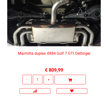
Marmitta duplex 4X84 Golf 7 GTI Oettinger
€ 809,99
Quantità