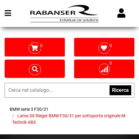
Open menu
0
0
0
Ricerca
BMW serie 3 F30/31
Lama SX Rieger BMW F30/31 per sottoporta originale M-
Technik ABS