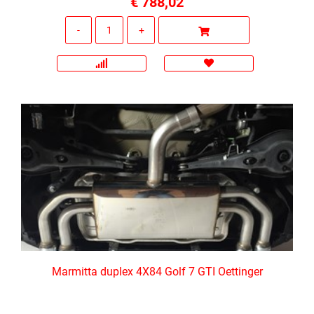
€ 788,02
Quantità
Marmitta duplex 4X84 Golf 7 GTI Oettinger