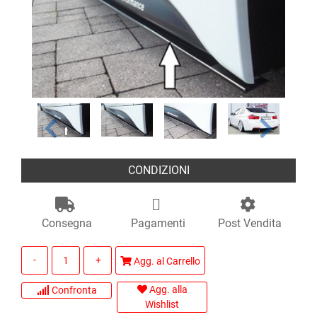
CONDIZIONI
Consegna
Pagamenti
Post Vendita
Quantità
Agg. al Carrello
Agg. alla
Confronta
Wishlist