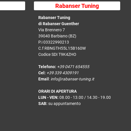
Rabanser Tuning
Rabanser Tuning
di Rabanser Guenther
Via Brennero 7
39040 Barbiano (BZ)
P.i 03322990213
C.f RBNGTH55L15B160W
Codice SDI T9K4ZHO
Telefono:
+39 0471 654555
Cel:
+39 339 4309191
Email
:
info@rabanser-tuning.it
ORARI DI APERTURA
LUN - VEN:
08.00 - 13.00 / 14.30 - 19.00
SAB:
su appuntamento