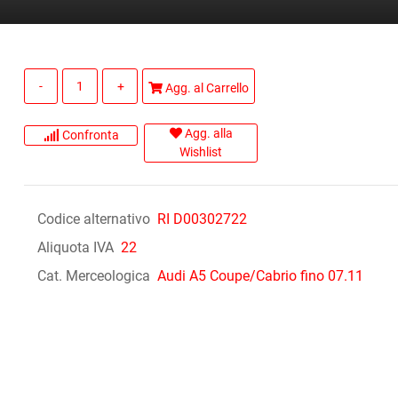
Quantità
Agg. al Carrello
Agg. alla
Confronta
Wishlist
Codice alternativo
RI D00302722
Aliquota IVA
22
Cat. Merceologica
Audi A5 Coupe/Cabrio fino 07.11