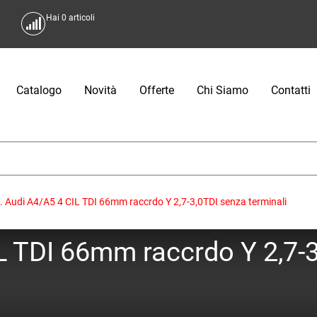
Hai
0
articoli
Catalogo
Novità
Offerte
Chi Siamo
Contatti
 Audi A4/A5 4 CIL TDI 66mm raccrdo Y 2,7-3,0TDI senza terminali
 TDI 66mm raccrdo Y 2,7-3