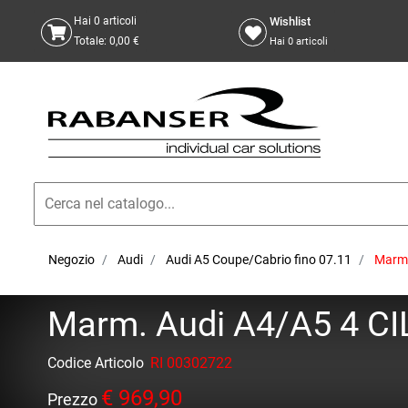
Wishlist
Hai
0
articoli
Totale:
0,00 €
Hai
0
articoli
Negozio
Audi
Audi A5 Coupe/Cabrio fino 07.11
Marm.
Marm. Audi A4/A5 4 CIL
Codice Articolo
RI 00302722
€ 969,90
Prezzo