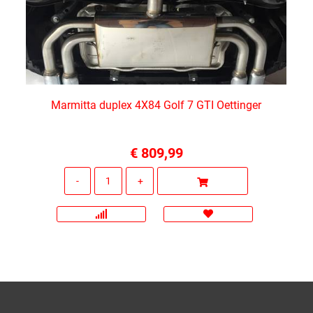
Marmitta duplex 4X84 Golf 7 GTI Oettinger
€ 809,99
Quantità